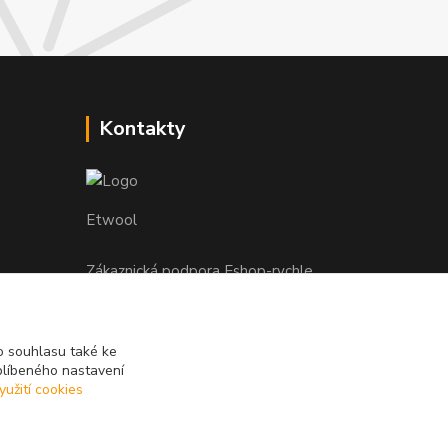
Kontakty
Etwool
Zákaznická podpora Eshop-rychle
+420 604 391 361
info@etwool.cz
 souhlasu také ke
blíbeného nastavení
yužití cookies