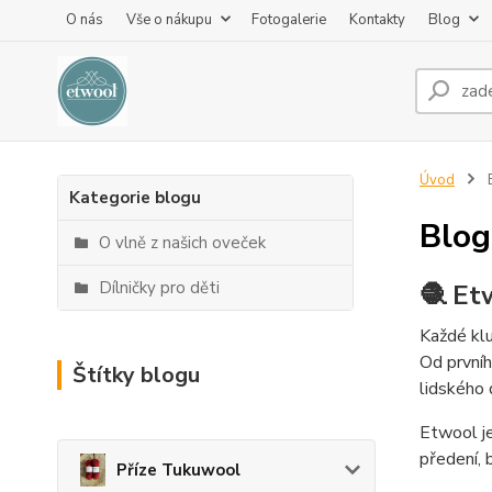
O nás
Vše o nákupu
Fotogalerie
Kontakty
Blog
Úvod
Kategorie blogu
Blog
O vlně z našich oveček
Dílničky pro děti
🧶 Et
Každé klu
Od prvníh
Štítky blogu
lidského 
Etwool j
předení, b
Příze Tukuwool