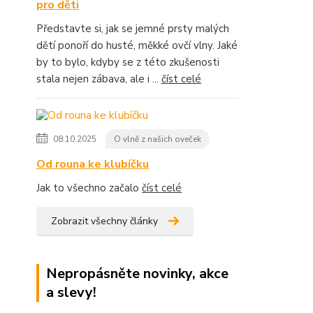
pro děti
Představte si, jak se jemné prsty malých
dětí ponoří do husté, měkké ovčí vlny. Jaké
by to bylo, kdyby se z této zkušenosti
stala nejen zábava, ale i ...
číst celé
08.10.2025
O vlně z našich oveček
Od rouna ke klubíčku
Jak to všechno začalo
číst celé
Zobrazit všechny články
Nepropásněte novinky, akce
a slevy!