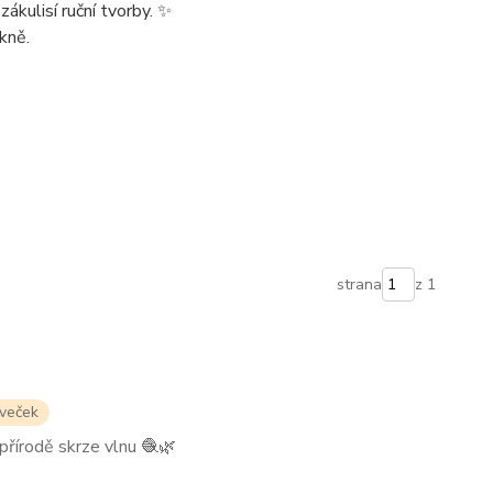
 zákulisí ruční tvorby. ✨
kně.
strana
z 1
oveček
přírodě skrze vlnu 🧶🌿