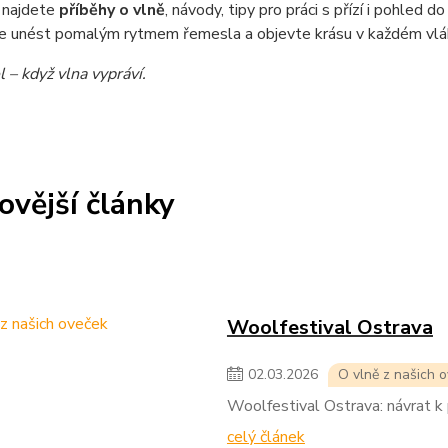
 najdete
příběhy o vlně
, návody, tipy pro práci s přízí i pohled do
e unést pomalým rytmem řemesla a objevte krásu v každém vlá
 – když vlna vypráví.
ovější články
Woolfestival Ostrava
02
.
03
.
2026
O vlně z našich 
Woolfestival Ostrava: návrat k 
celý článek