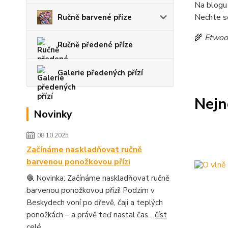
Na blogu
Nechte s
Ručně barvené příze
🌾
Etwool
Ručně předené příze
Galerie předených přízí
Nejn
Novinky
08.10.2025
Začínáme naskladňovat ručně
barvenou ponožkovou přízi
🧶 Novinka: Začínáme naskladňovat ručně
barvenou ponožkovou přízi! Podzim v
Beskydech voní po dřevě, čaji a teplých
ponožkách – a právě teď nastal čas...
číst
celé