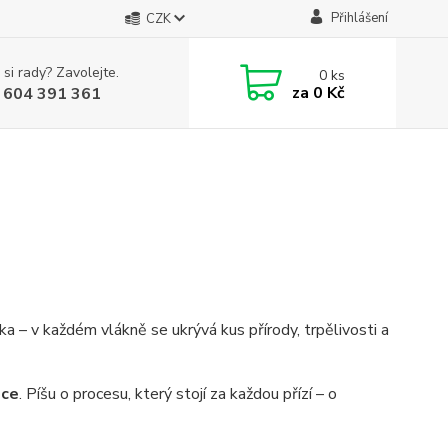
Přihlášení
CZK
 si rady? Zavolejte.
0
ks
za
0 Kč
 604 391 361
ka – v každém vlákně se ukrývá kus přírody, trpělivosti a
oce
. Píšu o procesu, který stojí za každou přízí – o