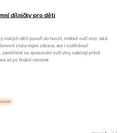
ní dílničky pro děti
ty malých dětí ponoří do husté, měkké ovčí vlny. Jaké
enosti stala nejen zábava, ale i vzdělávací
, zaměřené na zpracování ovčí vlny, nabízejí právě
na až po finální výrobek
oveček