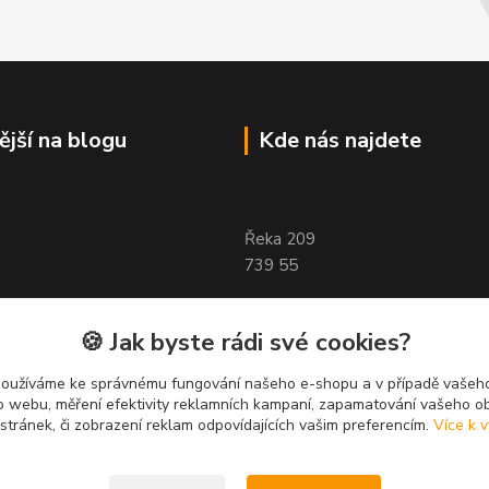
ější na blogu
Kde nás najdete
Řeka 209
739 55
🍪 Jak byste rádi své cookies?
používáme ke správnému fungování našeho e-shopu a v případě vašeho
k o webu, měření efektivity reklamních kampaní, zapamatování vašeho o
 stránek, či zobrazení reklam odpovídajících vašim preferencím.
Více k v