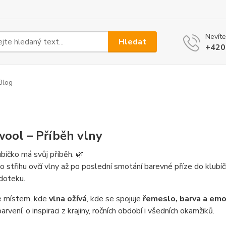
Nevíte
Hledat
+420
Blog
wool – Příběh vlny
bíčko má svůj příběh. 🌿
o střihu ovčí vlny až po poslední smotání barevné příze do klubíč
doteku.
e místem, kde
vlna ožívá
, kde se spojuje
řemeslo, barva a em
arvení, o inspiraci z krajiny, ročních období i všedních okamžiků.