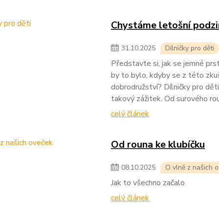
Chystáme letošní podzim
31
.
10
.
2025
Dílničky pro děti
Představte si, jak se jemné prs
by to bylo, kdyby se z této zkuš
dobrodružství? Dílničky pro děti
takový zážitek. Od surového rou
celý článek
Od rouna ke klubíčku
08
.
10
.
2025
O vlně z našich 
Jak to všechno začalo
celý článek