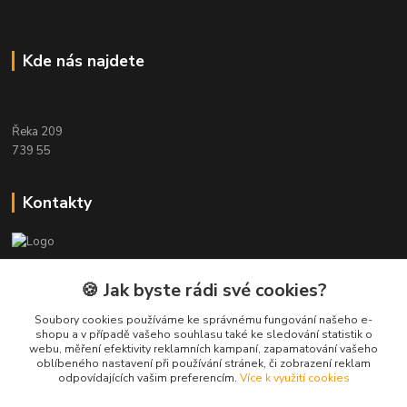
Kde nás najdete
Řeka 209
739 55
Kontakty
Etwool
🍪 Jak byste rádi své cookies?
Zákaznická podpora Eshop-rychle
Soubory cookies používáme ke správnému fungování našeho e-
+420 604 391 361
shopu a v případě vašeho souhlasu také ke sledování statistik o
webu, měření efektivity reklamních kampaní, zapamatování vašeho
oblíbeného nastavení při používání stránek, či zobrazení reklam
info@etwool.cz
odpovídajících vašim preferencím.
Více k využití cookies