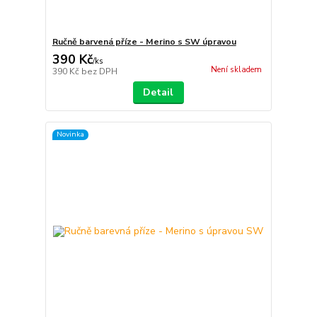
Ručně barvená příze - Merino s SW úpravou
390 Kč
/
ks
Není skladem
390 Kč
bez DPH
Detail
Novinka