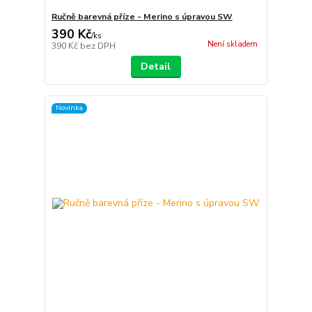
Ručně barevná příze - Merino s úpravou SW
390 Kč
/
ks
Není skladem
390 Kč
bez DPH
Detail
Novinka