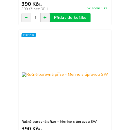
390 Kč
/
ks
Skladem 1 ks
390 Kč
bez DPH
Přidat do košíku
Novinka
Ručně barevná příze - Merino s úpravou SW
390 Kč
/
ks