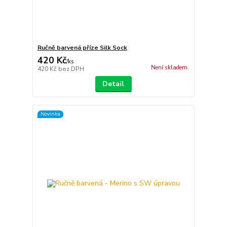
Ručně barvená příze Silk Sock
420 Kč
/
ks
Není skladem
420 Kč
bez DPH
Detail
Novinka