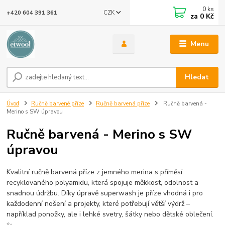
0
ks
CZK
+420 604 391 361
za
0 Kč
Menu
Hledat
Úvod
Ručně barvené příze
Ručně barvená příze
Ručně barvená -
Merino s SW úpravou
Ručně barvená - Merino s SW
úpravou
Kvalitní ručně barvená příze z jemného merina s příměsí
recyklovaného polyamidu, která spojuje měkkost, odolnost a
snadnou údržbu. Díky úpravě superwash je příze vhodná i pro
každodenní nošení a projekty, které potřebují větší výdrž –
například ponožky, ale i lehké svetry, šátky nebo dětské oblečení.
✨