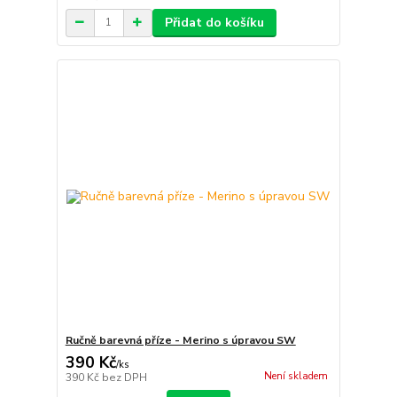
Přidat do košíku
Ručně barevná příze - Merino s úpravou SW
390 Kč
/
ks
Není skladem
390 Kč
bez DPH