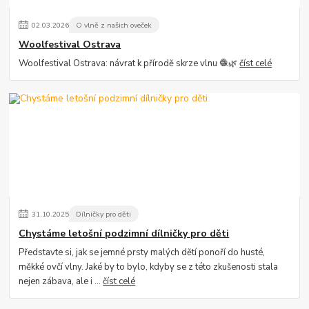
02
.
03
.
2026
O vlně z našich oveček
Woolfestival Ostrava
Woolfestival Ostrava: návrat k přírodě skrze vlnu 🧶🌿
číst celé
31
.
10
.
2025
Dílničky pro děti
Chystáme letošní podzimní dílničky pro děti
Představte si, jak se jemné prsty malých dětí ponoří do husté,
měkké ovčí vlny. Jaké by to bylo, kdyby se z této zkušenosti stala
nejen zábava, ale i ...
číst celé