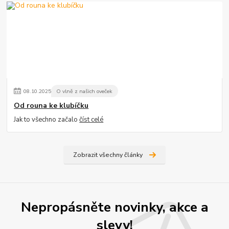
08
.
10
.
2025
O vlně z našich oveček
Od rouna ke klubíčku
Jak to všechno začalo
číst celé
Zobrazit všechny články
Nepropásněte novinky, akce a
slevy!