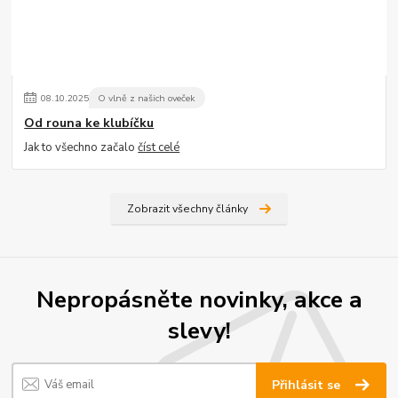
08
.
10
.
2025
O vlně z našich oveček
Od rouna ke klubíčku
Jak to všechno začalo
číst celé
Zobrazit všechny články
Nepropásněte novinky, akce a
slevy!
Přihlásit se