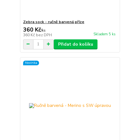
Zebra sock - ručně barvená příze
360 Kč
/
ks
Skladem 5 ks
360 Kč
bez DPH
Přidat do košíku
Novinka