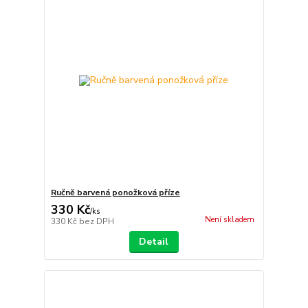
Ručně barvená ponožková příze
330 Kč
/
ks
Není skladem
330 Kč
bez DPH
Detail