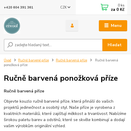
0
ks
CZK
+420 604 391 361
za
0 Kč
Menu
Hledat
Úvod
Ručně barvené příze
Ručně barvená příze
Ručně barvená
ponožková příze
Ručně barvená ponožková příze
Ručně barvená příze
Objevte kouzlo ručně barvené příze, která přináší do vašich
projektů jedinečnost a osobitý styl. Naše příze je vyrobena z
kvalitních materiálů, které zajišťují měkkost a trvanlivost. Nabízíme
širokou paletu barev a odstínů, které se skvěle kombinují a dodají
vašim výrobkům originální vzhled.