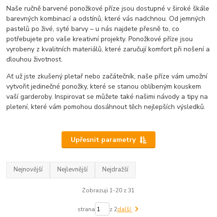
Naše ručně barvené ponožkové příze jsou dostupné v široké škále
barevných kombinací a odstínů, které vás nadchnou. Od jemných
pastelů po živé, syté barvy – u nás najdete přesně to, co
potřebujete pro vaše kreativní projekty. Ponožkové příze jsou
vyrobeny z kvalitních materiálů, které zaručují komfort při nošení a
dlouhou životnost.
Ať už jste zkušený pletař nebo začátečník, naše příze vám umožní
vytvořit jedinečné ponožky, které se stanou oblíbeným kouskem
vaší garderoby. Inspirovat se můžete také našimi návody a tipy na
pletení, které vám pomohou dosáhnout těch nejlepších výsledků.
Upřesnit parametry
Nejnovější
Nejlevnější
Nejdražší
Zobrazuji 1-20 z 31
strana
z 2
další