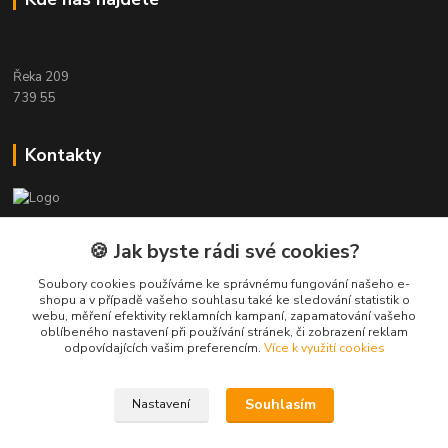
Řeka 209
739 55
Kontakty
Etwool
🍪 Jak byste rádi své cookies?
Zákaznická podpora Eshop-rychle
Soubory cookies používáme ke správnému fungování našeho e-
+420 604 391 361
shopu a v případě vašeho souhlasu také ke sledování statistik o
webu, měření efektivity reklamních kampaní, zapamatování vašeho
oblíbeného nastavení při používání stránek, či zobrazení reklam
info@etwool.cz
odpovídajících vašim preferencím.
Více k využití cookies
Souhlasím
Nastavení