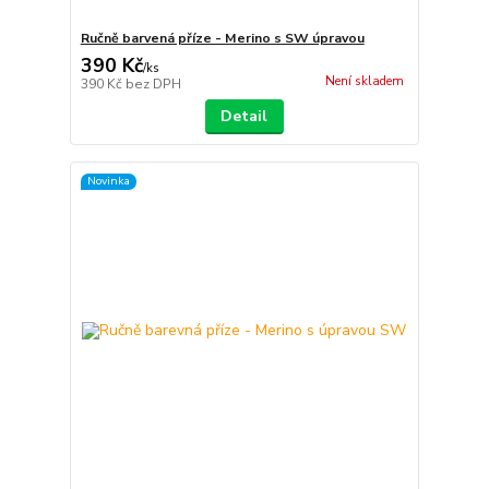
Ručně barvená příze - Merino s SW úpravou
390 Kč
/
ks
Není skladem
390 Kč
bez DPH
Detail
Novinka