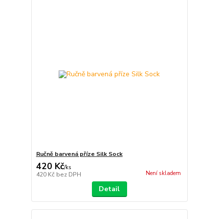
Ručně barvená příze Silk Sock
420 Kč
/
ks
Není skladem
420 Kč
bez DPH
Detail