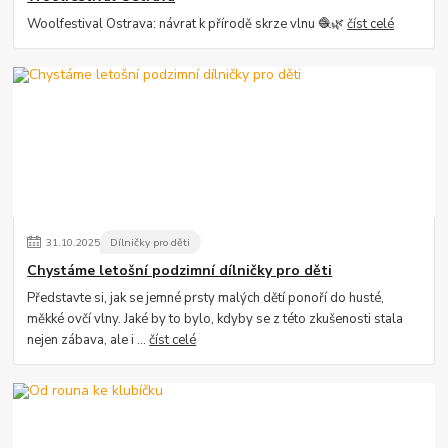
Woolfestival Ostrava: návrat k přírodě skrze vlnu 🧶🌿
číst celé
31
.
10
.
2025
Dílničky pro děti
Chystáme letošní podzimní dílničky pro děti
Představte si, jak se jemné prsty malých dětí ponoří do husté,
měkké ovčí vlny. Jaké by to bylo, kdyby se z této zkušenosti stala
nejen zábava, ale i ...
číst celé