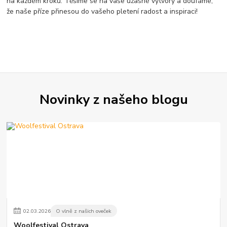
na každém kroku. Těšíme se na vaše úžasné výtvory a doufáme,
že naše příze přinesou do vašeho pletení radost a inspiraci!
Novinky z našeho blogu
02
.
03
.
2026
O vlně z našich oveček
Woolfestival Ostrava