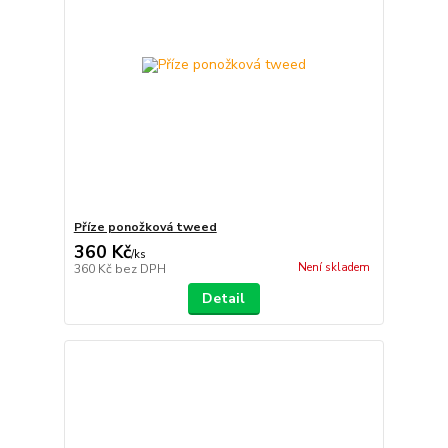
Příze ponožková tweed
360 Kč
/
ks
Není skladem
360 Kč
bez DPH
Detail