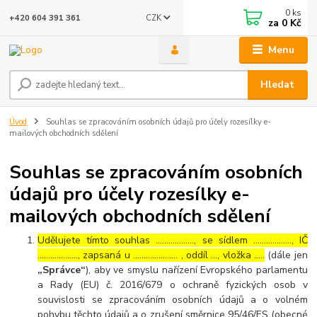
0
ks
CZK
+420 604 391 361
za
0 Kč
Menu
Hledat
Úvod
Souhlas se zpracováním osobních údajů pro účely rozesílky e-
mailových obchodních sdělení
Souhlas se zpracováním osobních
údajů pro účely rozesílky e-
mailových obchodních sdělení
Udělujete tímto souhlas ……………..., se sídlem ………………, IČ
………………., zapsaná u ………………… , oddíl …, vložka …..
(dále jen
„Správce“
), aby ve smyslu nařízení Evropského parlamentu
a Rady (EU) č. 2016/679 o ochraně fyzických osob v
souvislosti se zpracováním osobních údajů a o volném
pohybu těchto údajů a o zrušení směrnice 95/46/ES (obecné