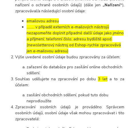
nařízení o ochraně osobních údajů) (dále jen
„Nařízení“
),
zpracovával/a následující osobní údaje:
emailovou adresu
……… v případě externích e-mailových nástrojů
nezapomeňte doplnit případné další údaje jako jméno
a příjmení; telefonní číslo; adresu bydliště apod.
(newsletterový nástroj od Eshop-rychle zpracovává
jen e-mailovou adresu)
Výše uvedené osobní údaje budou zpracovány za účelem:
zařazení do databáze pro zasílání online obchodních
sdělení.
Souhlas udělujete na zpracování po dobu
3 let
a to za
účelem:
zasílání obchodních sdělení, pokud tuto dobu
neprodloužíte
Zpracování osobních údajů je prováděno Správcem
osobních údajů, osobní údaje však mohou zpracovávat i tito
zpracovatelé: