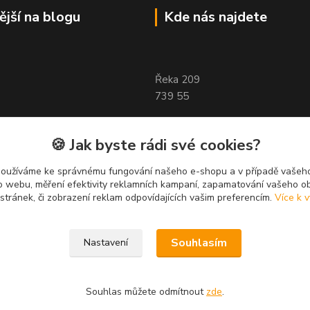
ější na blogu
Kde nás najdete
Řeka 209
739 55
🍪 Jak byste rádi své cookies?
používáme ke správnému fungování našeho e-shopu a v případě vašeho
k o webu, měření efektivity reklamních kampaní, zapamatování vašeho o
 stránek, či zobrazení reklam odpovídajících vašim preferencím.
Více k v
Souhlasím
Nastavení
Souhlas můžete odmítnout
zde
.