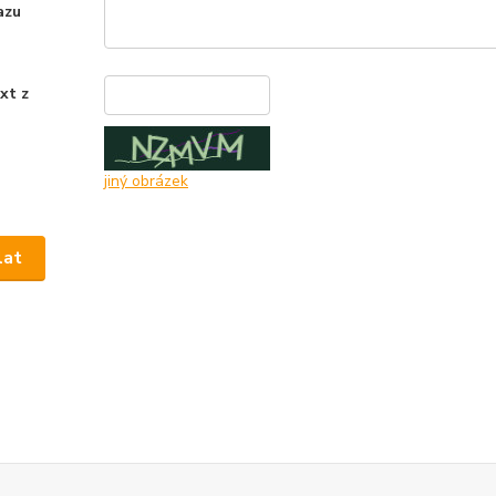
azu
xt z
*
jiný obrázek