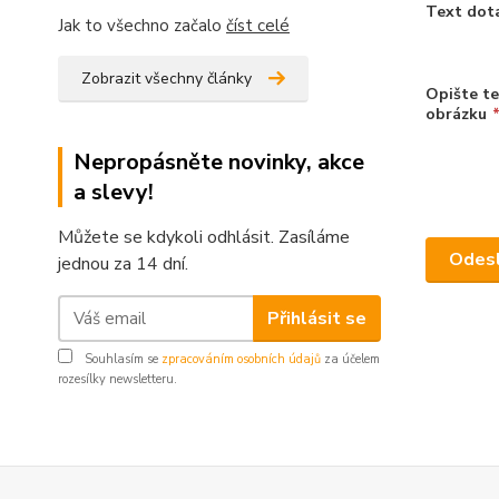
Text dot
Jak to všechno začalo
číst celé
Zobrazit všechny články
Opište te
obrázku
Nepropásněte novinky, akce
a slevy!
Můžete se kdykoli odhlásit. Zasíláme
jednou za 14 dní.
Přihlásit se
Souhlasím se
zpracováním osobních údajů
za účelem
rozesílky newsletteru.