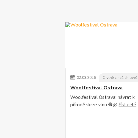
02
.
03
.
2026
O vlně z našich oveč
Woolfestival Ostrava
Woolfestival Ostrava: návrat k
přírodě skrze vlnu 🧶🌿
číst celé