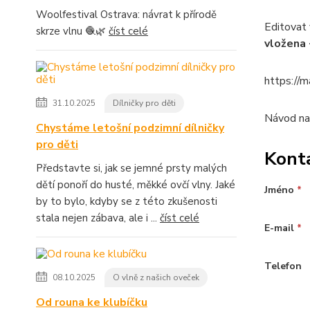
Woolfestival Ostrava: návrat k přírodě
Editovat 
skrze vlnu 🧶🌿
číst celé
vložena 
https://
31.10.2025
Dílničky pro děti
Návod na
Chystáme letošní podzimní dílničky
pro děti
Kont
Představte si, jak se jemné prsty malých
dětí ponoří do husté, měkké ovčí vlny. Jaké
Jméno
*
by to bylo, kdyby se z této zkušenosti
stala nejen zábava, ale i ...
číst celé
E-mail
*
Telefon
08.10.2025
O vlně z našich oveček
Od rouna ke klubíčku