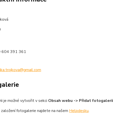
ojková
9
0 604 391 361
ika.trojkova@gmail.com
alerie
ii je možné vytvořit v sekci
Obsah webu -> Přidat fotogaleri
 založení fotogalerie najdete na našem
Helpdesku
.