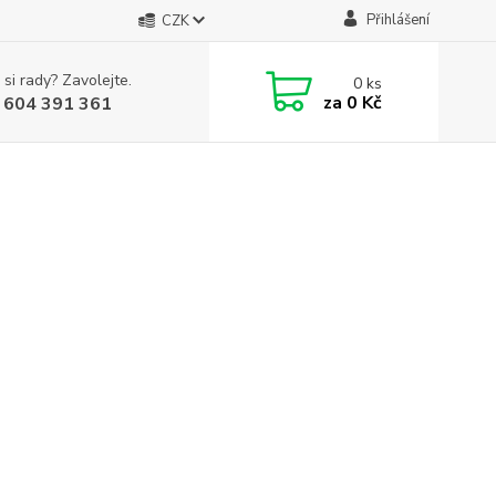
Přihlášení
CZK
 si rady? Zavolejte.
0
ks
za
0 Kč
 604 391 361