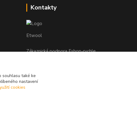
Kontakty
Etwool
Zákaznická podpora Eshop-rychle
+420 604 391 361
info@etwool.cz
 souhlasu také ke
blíbeného nastavení
yužití cookies
Vytvořeno na
Eshop-rychle.cz