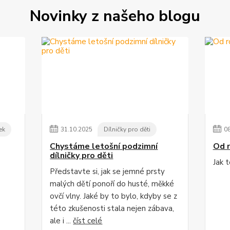
Novinky z našeho blogu
ek
31
.
10
.
2025
Dílničky pro děti
0
Chystáme letošní podzimní
Od r
dílničky pro děti
Jak 
Představte si, jak se jemné prsty
malých dětí ponoří do husté, měkké
ovčí vlny. Jaké by to bylo, kdyby se z
této zkušenosti stala nejen zábava,
ale i ...
číst celé