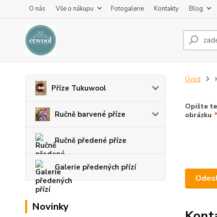
O nás
Vše o nákupu
Fotogalerie
Kontakty
Blog
Úvod
K
Příze Tukuwool
Opište te
Ručně barvené příze
obrázku
Ručně předené příze
Galerie předených přízí
Novinky
Kont