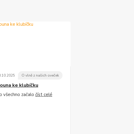
8
.
10
.
2025
O vlně z našich oveček
ouna ke klubíčku
to všechno začalo
číst celé