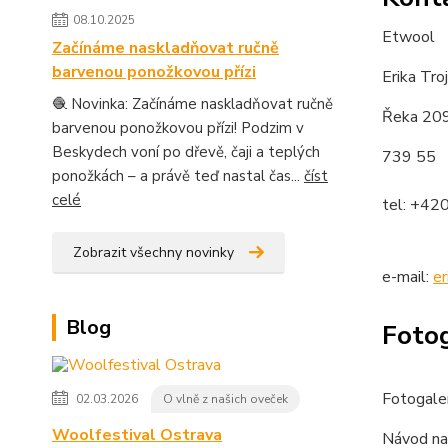
08.10.2025
Etwool
Začínáme naskladňovat ručně
barvenou ponožkovou přízi
Erika Tr
🧶 Novinka: Začínáme naskladňovat ručně
Řeka 20
barvenou ponožkovou přízi! Podzim v
Beskydech voní po dřevě, čaji a teplých
739 55
ponožkách – a právě teď nastal čas...
číst
celé
tel: +42
Zobrazit všechny novinky
e-mail:
er
Blog
Fotog
Fotogaler
02.03.2026
O vlně z našich oveček
Woolfestival Ostrava
Návod na