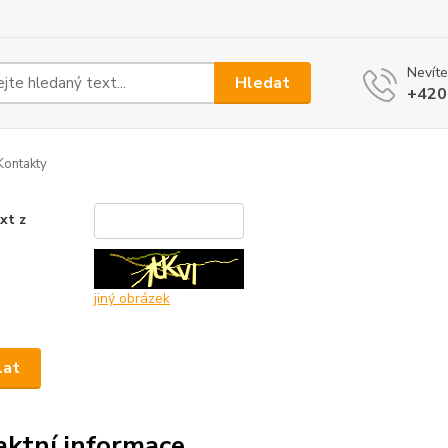
Nevíte
Hledat
+420
ontakty
xt z
*
jiný obrázek
aktní informace