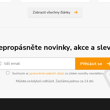
Zobrazit všechny články
epropásněte novinky, akce a slev
Přihlásit se
Souhlasím se
zpracováním osobních údajů
za účelem rozesílky newsletteru.
Můžete se kdykoli odhlásit. Zasíláme jednou za 14 dní.