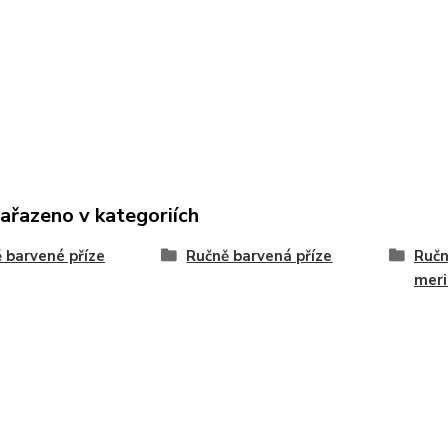
zařazeno v kategoriích
 barvené příze
Ručně barvená příze
Ručn
meri