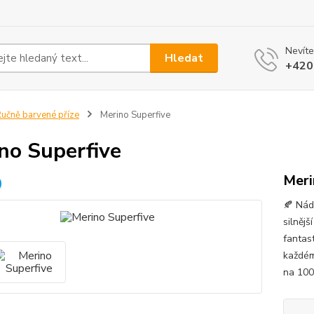
Nevíte
Hledat
+420
učně barvené příze
Merino Superfive
no Superfive
Meri
🍂 Nád
silnějš
fantas
každém
na 10