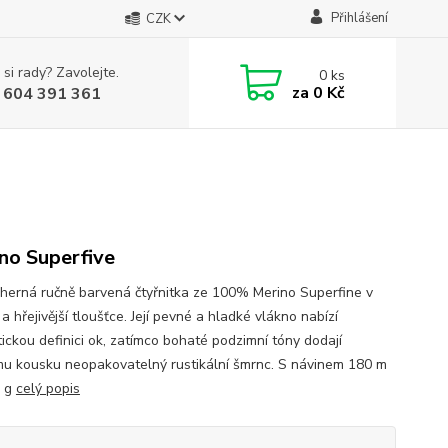
Přihlášení
CZK
 si rady? Zavolejte.
0
ks
za
0 Kč
 604 391 361
no Superfive
herná ručně barvená čtyřnitka ze 100% Merino Superfine v
í a hřejivější tloušťce. Její pevné a hladké vlákno nabízí
tickou definici ok, zatímco bohaté podzimní tóny dodají
u kousku neopakovatelný rustikální šmrnc. S návinem 180 m
0 g
celý popis