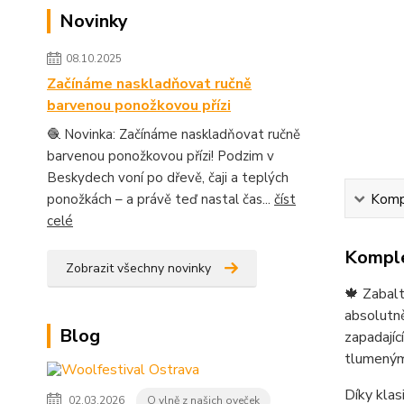
Novinky
08.10.2025
Začínáme naskladňovat ručně
barvenou ponožkovou přízi
🧶 Novinka: Začínáme naskladňovat ručně
barvenou ponožkovou přízi! Podzim v
Beskydech voní po dřevě, čaji a teplých
Kompl
ponožkách – a právě teď nastal čas...
číst
celé
Komple
Zobrazit všechny novinky
🍁 Zabalt
absolutně
Blog
zapadajíc
tlumenými
Díky klas
02.03.2026
O vlně z našich oveček