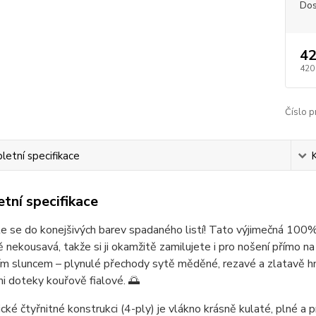
Dos
42
420
Číslo p
etní specifikace
tní specifikace
e se do konejšivých barev spadaného listí! Tato výjimečná 100%
 nekousavá, takže si ji okamžitě zamilujete i pro nošení přímo na
ím sluncem – plynulé přechody sytě měděné, rezavé a zlatavě hně
 doteky kouřově fialové. 🌅
ické čtyřnitné konstrukci (4-ply) je vlákno krásně kulaté, plné a 