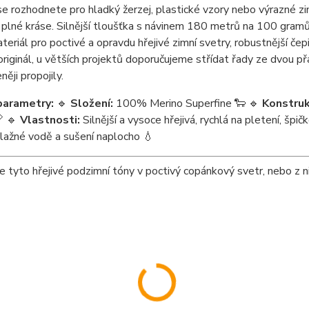
se rozhodnete pro hladký žerzej, plastické vzory nebo výrazné zi
 plné kráse. Silnější tloušťka s návinem 180 metrů na 100 gramů 
ateriál pro poctivé a opravdu hřejivé zimní svetry, robustnější čep
riginál, u větších projektů doporučujeme střídat řady ze dvou p
něji propojily.
parametry:
🔹
Složení:
100% Merino Superfine 🐑 🔹
Konstruk
 🔹
Vlastnosti:
Silnější a vysoce hřejivá, rychlá na pletení, špi
vlažné vodě a sušení naplocho 💧
 tyto hřejivé podzimní tóny v poctivý copánkový svetr, nebo z ni