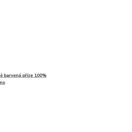
ě barvená příze 100%
no