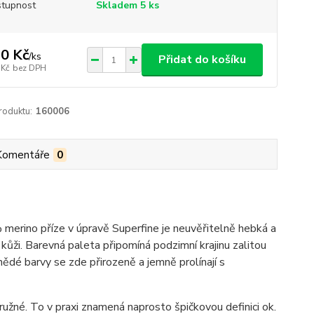
tupnost
Skladem 5 ks
0 Kč
/
ks
Přidat do košíku
 Kč
bez DPH
roduktu:
160006
Komentáře
0
 merino příze v úpravě Superfine je neuvěřitelně hebká a
 kůži. Barevná paleta připomíná podzimní krajinu zalitou
dé barvy se zde přirozeně a jemně prolínají s
pružné. To v praxi znamená naprosto špičkovou definici ok.