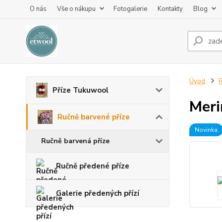
O nás
Vše o nákupu
Fotogalerie
Kontakty
Blog
Úvod
R
Příze Tukuwool
Meri
Ručně barvené příze
Novinka
Ručně barvená příze
Ručně předené příze
Galerie předených přízí