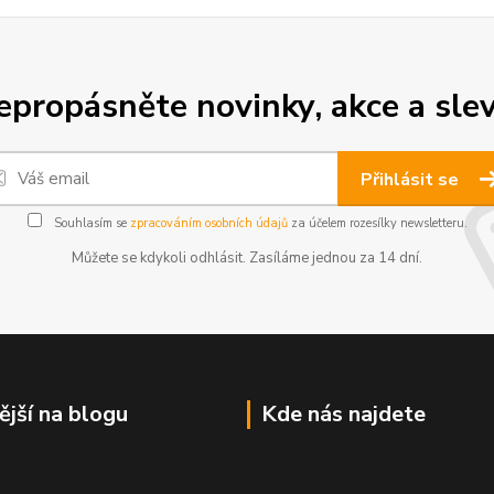
epropásněte novinky, akce a slev
Přihlásit se
Souhlasím se
zpracováním osobních údajů
za účelem rozesílky newsletteru.
Můžete se kdykoli odhlásit. Zasíláme jednou za 14 dní.
ější na blogu
Kde nás najdete