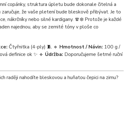
mní copánky, struktura úpletu bude dokonale čitelná a
zaručuje, že vaše pletení bude bleskově přibývat. Je to
ice, nákrčníky nebo silné kardigany. 🧣❄️ Protože je každé
řaden najednou, aby se zemité tóny v ploše co
ce:
Čtyřnitka (4-ply) 🧵 🔹
Hmotnost / Návin:
100 g /
čková definice ok ✨ 🔹
Údržba:
Doporučujeme šetrné ruční
ch raději nahodíte bleskovou a huňatou čepici na zimu?