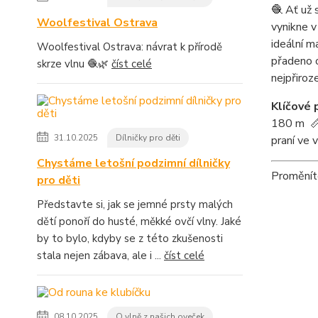
🧶 Ať už 
Woolfestival Ostrava
vynikne v
ideální m
Woolfestival Ostrava: návrat k přírodě
přadeno o
skrze vlnu 🧶🌿
číst celé
nejpřiroze
Klíčové 
180 m 
31.10.2025
Dílničky pro děti
praní ve 
Chystáme letošní podzimní dílničky
Proměníte
pro děti
Představte si, jak se jemné prsty malých
dětí ponoří do husté, měkké ovčí vlny. Jaké
by to bylo, kdyby se z této zkušenosti
stala nejen zábava, ale i ...
číst celé
08.10.2025
O vlně z našich oveček