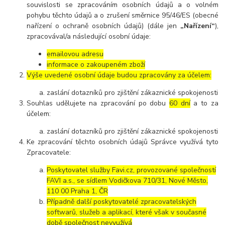
souvislosti se zpracováním osobních údajů a o volném
pohybu těchto údajů a o zrušení směrnice 95/46/ES (obecné
nařízení o ochraně osobních údajů) (dále jen
„Nařízení“
),
zpracovával/a následující osobní údaje:
emailovou adresu
informace o zakoupeném zboží
Výše uvedené osobní údaje budou zpracovány za účelem:
zaslání dotazníků pro zjištění zákaznické spokojenosti
Souhlas udělujete na zpracování po dobu
60 dní
a to za
účelem:
zaslání dotazníků pro zjištění zákaznické spokojenosti
Ke zpracování těchto osobních údajů Správce využívá tyto
Zpracovatele:
Poskytovatel služby Favi.cz, provozované společností
FAVI a.s., se sídlem Vodičkova 710/31, Nové Město,
110 00 Praha 1, ČR
Případně další poskytovatelé zpracovatelských
softwarů, služeb a aplikací, které však v současné
době společnost nevyužívá