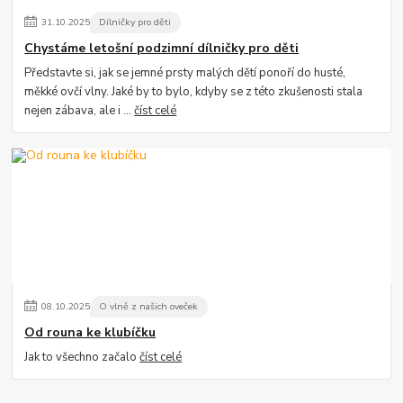
31
.
10
.
2025
Dílničky pro děti
Chystáme letošní podzimní dílničky pro děti
Představte si, jak se jemné prsty malých dětí ponoří do husté,
měkké ovčí vlny. Jaké by to bylo, kdyby se z této zkušenosti stala
nejen zábava, ale i ...
číst celé
08
.
10
.
2025
O vlně z našich oveček
Od rouna ke klubíčku
Jak to všechno začalo
číst celé