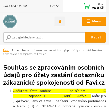
0
ks
CZK
+420 604 391 361
za
0 Kč
Menu
Hledat
Úvod
Souhlas se zpracováním osobních údajů pro účely zaslání dotazníku
zákaznické spokojenosti od Favi.cz
Souhlas se zpracováním osobních
údajů pro účely zaslání dotazníku
zákaznické spokojenosti od Favi.cz
Udělujete tímto souhlas ……………..., se sídlem ………………, IČ
………………., zapsaná u ………………… , oddíl …, vložka …..
(dále jen
„Správce“
), aby ve smyslu nařízení Evropského parlamentu
a Rady (EU) č. 2016/679 o ochraně fyzických osob v