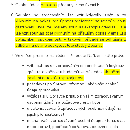
Osobní údaje
nebudou
předány mimo území EU.
Souhlas se zpracováním lze vzít kdykoliv zpět, a to
kliknutím na odkaz pro úpravu preferencí soukromí v dolní
části webu, kde lze udělený souhlas e-shopu odvolat. Dále
lze vzít souhlas zpět kliknutím na příslušný odkaz v emailu s
dotazníkem spokojenosti. V takovém případě se odhlásíte z
odběru na straně poskytovatele služby Zboží.cz
.
Vezměte, prosíme, na vědomí, že podle Nařízení máte právo:
vzít souhlas se zpracováním osobních údajů kdykoliv
zpět, toto zpětvzetí bude mít za následek
ukončení
zasílání dotazníku spokojenosti
požadovat po Správci informaci, jaké vaše osobní
údaje zpracovává
vyžádat si u Správce přístup k vašim zpracovávaným
osobním údajům a požadovat jejich kopii
u automatizovaně zpracovaných osobních údajů na
jejich přenositelnost
nechat vaše zpracovávané osobní údaje aktualizovat
nebo opravit, popřípadě požadovat omezení jejich