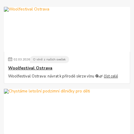
02
.
03
.
2026
O vlně z našich oveček
Woolfestival Ostrava
Woolfestival Ostrava: návrat k přírodě skrze vlnu 🧶🌿
číst celé