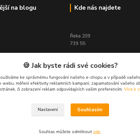
ější na blogu
Kde nás najdete
Řeka 209
739 55
🍪 Jak byste rádi své cookies?
používáme ke správnému fungování našeho e-shopu a v případě vašeho
k o webu, měření efektivity reklamních kampaní, zapamatování vašeho o
 stránek, či zobrazení reklam odpovídajících vašim preferencím.
Více k v
Souhlasím
Nastavení
Souhlas můžete odmítnout
zde
.