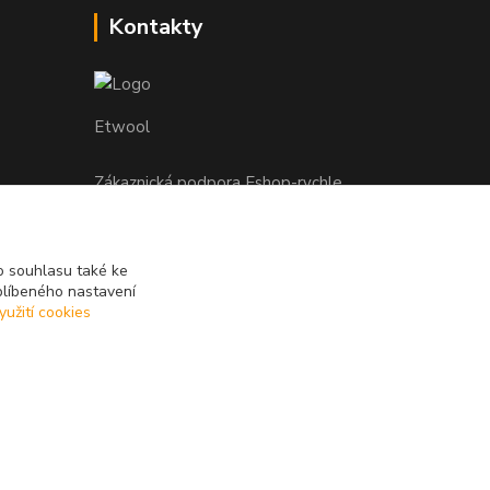
Kontakty
Etwool
Zákaznická podpora Eshop-rychle
+420 604 391 361
info@etwool.cz
 souhlasu také ke
blíbeného nastavení
yužití cookies
Vytvořeno na
Eshop-rychle.cz