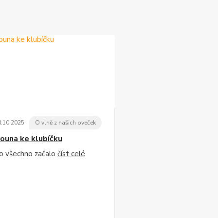
8
.
10
.
2025
O vlně z našich oveček
ouna ke klubíčku
to všechno začalo
číst celé