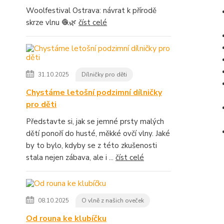
Woolfestival Ostrava: návrat k přírodě
skrze vlnu 🧶🌿
číst celé
31.10.2025
Dílničky pro děti
Chystáme letošní podzimní dílničky
pro děti
Představte si, jak se jemné prsty malých
dětí ponoří do husté, měkké ovčí vlny. Jaké
by to bylo, kdyby se z této zkušenosti
stala nejen zábava, ale i ...
číst celé
08.10.2025
O vlně z našich oveček
Od rouna ke klubíčku