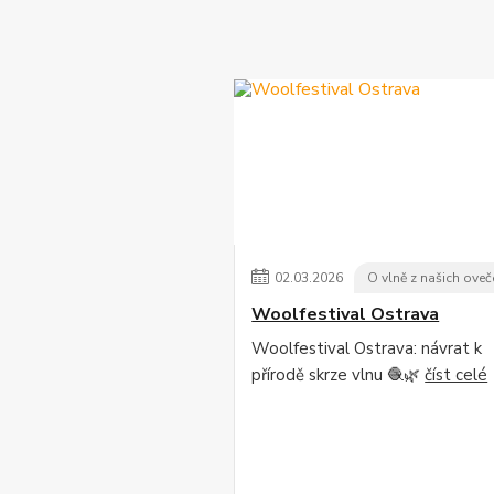
02
.
03
.
2026
O vlně z našich oveč
Woolfestival Ostrava
Woolfestival Ostrava: návrat k
přírodě skrze vlnu 🧶🌿
číst celé