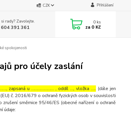
Přihlášení
CZK
 si rady? Zavolejte.
0
ks
za
0 Kč
 604 391 361
ké spokojenosti
jů pro účely zaslání
…., zapsaná u ………………… , oddíl …, vložka …..
(dále jen
(EU) č. 2016/679 o ochraně fyzických osob v souvislosti
o zrušení směrnice 95/46/ES (obecné nařízení o ochraně
ní údaje: