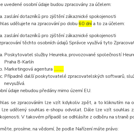
e uvedené osobní údaje budou zpracovány za účelem:
zaslání dotazníků pro zjištění zákaznické spokojenosti
hlas udělujete na zpracování po dobu
60 dní
a to za účelem:
zaslání dotazníků pro zjištění zákaznické spokojenosti
zpracování těchto osobních údajů Správce využívá tyto Zpracova
Poskytovatel služby Heureka, provozované společností Heurek
Praha 8-Karlín
Marketingová agentura
………
Případně další poskytovatelé zpracovatelských softwarů, služ
nevyužívá.
bní údaje nebudou předány mimo území EU.
hlas se zpracováním lze vzít kdykoliv zpět, a to kliknutím na 
 lze udělený souhlas e-shopu odvolat. Dále lze vzít souhlas z
kojenosti. V takovém případě se odhlásíte z odběru na straně 
měte, prosíme, na vědomí, že podle Nařízení máte právo: