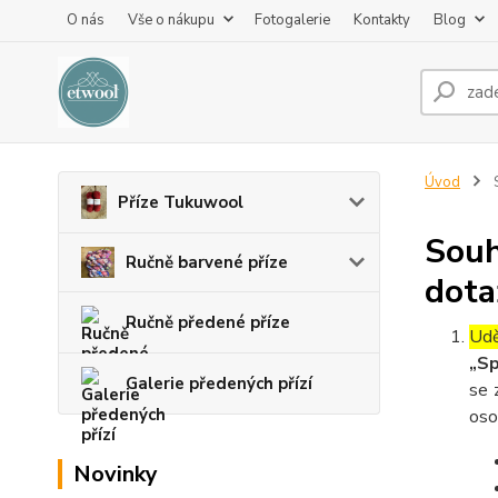
O nás
Vše o nákupu
Fotogalerie
Kontakty
Blog
Úvod
S
Příze Tukuwool
Souh
Ručně barvené příze
dota
Ručně předené příze
Udě
„Sp
Galerie předených přízí
se 
oso
Novinky