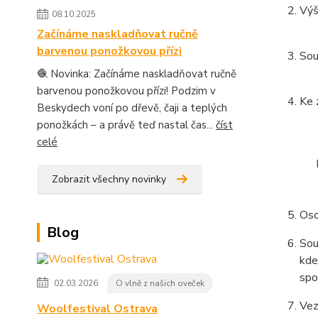
Výš
08.10.2025
Začínáme naskladňovat ručně
barvenou ponožkovou přízi
Sou
🧶 Novinka: Začínáme naskladňovat ručně
barvenou ponožkovou přízi! Podzim v
Ke 
Beskydech voní po dřevě, čaji a teplých
ponožkách – a právě teď nastal čas...
číst
celé
Zobrazit všechny novinky
Oso
Blog
Sou
kde
spo
02.03.2026
O vlně z našich oveček
Vez
Woolfestival Ostrava