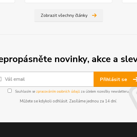
Zobrazit všechny články
epropásněte novinky, akce a slev
Přihlásit se
Souhlasím se
zpracováním osobních údajů
za účelem rozesílky newsletteru.
Můžete se kdykoli odhlásit. Zasíláme jednou za 14 dní.