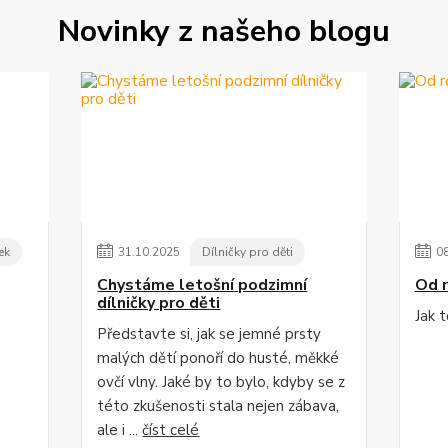
Novinky z našeho blogu
ek
31
.
10
.
2025
Dílničky pro děti
0
Chystáme letošní podzimní
Od r
dílničky pro děti
Jak 
Představte si, jak se jemné prsty
malých dětí ponoří do husté, měkké
ovčí vlny. Jaké by to bylo, kdyby se z
této zkušenosti stala nejen zábava,
ale i ...
číst celé