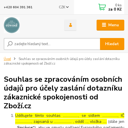
0
ks
CZK
+420 604 391 361
za
0 Kč
Menu
Hledat
Úvod
Souhlas se zpracováním osobních údajů pro účely zaslání dotazníku
zákaznické spokojenosti od Zboží.cz
Souhlas se zpracováním osobních
údajů pro účely zaslání dotazníku
zákaznické spokojenosti od
Zboží.cz
Udělujete tímto souhlas ……………..., se sídlem ………………, IČ
………………., zapsaná u ………………… , oddíl …, vložka …..
(dále jen
„Správce“
), aby ve smyslu nařízení Evropského parlamentu