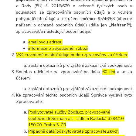
a Rady (EU) č. 2016/679 o ochraně fyzických osob v
souvislosti se zpracováním osobních údajů a o volném
pohybu těchto údajů a o zrušení směrnice 95/46/ES (obecné
nařízení o ochraně osobních údajů) (dále jen
„Nařízení“
),
zpracovával/a následující osobní údaje:
emailovou adresu
informace o zakoupeném zboží
Výše uvedené osobní údaje budou zpracovány za účelem:
zaslání dotazníků pro zjištění zákaznické spokojenosti
Souhlas udělujete na zpracování po dobu
60 dní
a to za
účelem:
zaslání dotazníků pro zjištění zákaznické spokojenosti
Ke zpracování těchto osobních údajů Správce využívá tyto
Zpracovatele:
Poskytovatel služby Zboží.cz, provozované
společností Seznam a.s., sídlem Radlická 3294/10,
150 00, Praha 5, ČR
Případně další poskytovatelé zpracovatelských