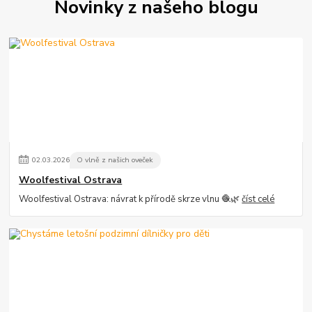
Novinky z našeho blogu
02
.
03
.
2026
O vlně z našich oveček
Woolfestival Ostrava
Woolfestival Ostrava: návrat k přírodě skrze vlnu 🧶🌿
číst celé