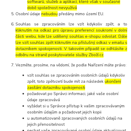
softwarů, služeb a aplikací, které však v současné
době společnost nevyužívá
Osobní údaje
nebudou
předány mimo území EU.
Souhlas se zpracováním lze vzít kdykoliv zpět, a to
kliknutím na odkaz pro úpravu preferencí soukromí v dolní
části webu, kde lze udělený souhlas e-shopu odvolat. Dále
lze vzít souhlas zpět kliknutím na příslušný odkaz v emailu s
dotazníkem spokojenosti. V takovém případě se odhlásíte z
odběru na straně poskytovatele služby Zboží.cz
.
Vezměte, prosíme, na vědomí, že podle Nařízení máte právo:
vzít souhlas se zpracováním osobních údajů kdykoliv
zpět, toto zpětvzetí bude mít za následek
ukončení
zasílání dotazníku spokojenosti
požadovat po Správci informaci, jaké vaše osobní
údaje zpracovává
vyžádat si u Správce přístup k vašim zpracovávaným
osobním údajům a požadovat jejich kopii
u automatizovaně zpracovaných osobních údajů na
jejich přenositelnost
nechat vaše zpracovávané osobní údaje aktualizovat