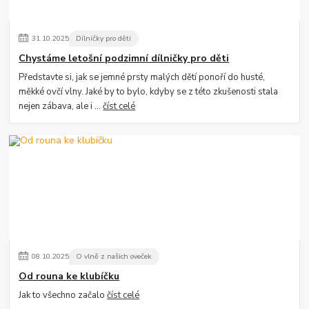
31
.
10
.
2025
Dílničky pro děti
Chystáme letošní podzimní dílničky pro děti
Představte si, jak se jemné prsty malých dětí ponoří do husté,
měkké ovčí vlny. Jaké by to bylo, kdyby se z této zkušenosti stala
nejen zábava, ale i ...
číst celé
08
.
10
.
2025
O vlně z našich oveček
Od rouna ke klubíčku
Jak to všechno začalo
číst celé