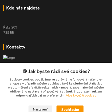
Kde nás najdete
Řeka 209
739 55
Kontakty
Etwool
🍪 Jak byste rádi své cookies?
Zákaznická podpora Eshop-rychle
Soubory cookies používáme ke správnému fungování našeho e-
+420 604 391 361
shopu a v případě vašeho souhlasu také ke sledování statistik o
webu, měření efektivity reklamních kampaní, zapamatování vašeho
oblíbeného nastavení při používání stránek, či zobrazení reklam
info@etwool.cz
odpovídajících vašim preferencím.
Více k využití cookies
Souhlasím
Nastavení