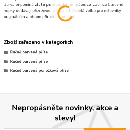
Barva připomíná
zlaté pole podzimní pšenice
, zatímco barevné
nopky dodávají přízi živost a hravost. Skvělá volba pro milovníky
originálních a přitom přírodních odstínů.
Zboží zařazeno v kategoriích
Ručně barvené příze
Ručně barvená příze
Ručně barvená ponožková příze
Nepropásněte novinky, akce a
slevy!