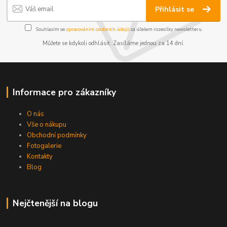
Přihlásit se
Souhlasím se
zpracováním osobních údajů
za účelem rozesílky newsletteru.
Můžete se kdykoli odhlásit. Zasíláme jednou za 14 dní.
Informace pro zákazníky
O nás
Vše o nákupu
Obchodní podmínky
Fotogalerie
Kontakty
Blog
Nejčtenější na blogu