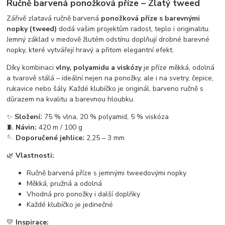
Ručně barvená ponožková příze – Zlatý tweed
Zářivě zlatavá ručně barvená
ponožková příze s barevnými
nopky (tweed)
dodá vašim projektům radost, teplo i originalitu.
Jemný základ v medově žlutém odstínu doplňují drobné barevné
nopky, které vytvářejí hravý a přitom elegantní efekt.
Díky kombinaci
vlny, polyamidu a viskózy
je příze měkká, odolná
a tvarově stálá – ideální nejen na ponožky, ale i na svetry, čepice,
rukavice nebo šály. Každé klubíčko je originál, barveno ručně s
důrazem na kvalitu a barevnou hloubku.
✨
Složení:
75 % vlna, 20 % polyamid, 5 % viskóza
🧵
Návin:
420 m / 100 g
🪡
Doporučené jehlice:
2,25 – 3 mm
🌿
Vlastnosti:
Ručně barvená příze s jemnými tweedovými nopky
Měkká, pružná a odolná
Vhodná pro ponožky i další doplňky
Každé klubíčko je jedinečné
💛
Inspirace: