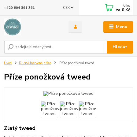
0
ks
CZK
+420 604 391 361
za
0 Kč
Menu
Hledat
Úvod
Ručně barvené příze
Příze ponožková tweed
Příze ponožková tweed
Zlatý tweed