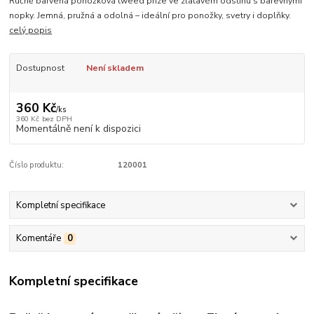
Ručně barvená ponožková tweed příze ve zlatavém odstínu s barevnými
nopky. Jemná, pružná a odolná – ideální pro ponožky, svetry i doplňky.
celý popis
Dostupnost
Není skladem
360 Kč
/
ks
360 Kč
bez DPH
Momentálně není k dispozici
Číslo produktu:
120001
Kompletní specifikace
Komentáře
0
Kompletní specifikace