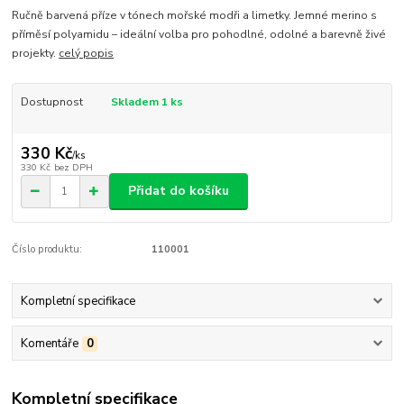
Ručně barvená příze v tónech mořské modři a limetky. Jemné merino s
příměsí polyamidu – ideální volba pro pohodlné, odolné a barevně živé
projekty.
celý popis
Dostupnost
Skladem 1 ks
330 Kč
/
ks
330 Kč
bez DPH
Přidat do košíku
Číslo produktu:
110001
Kompletní specifikace
Komentáře
0
Kompletní specifikace