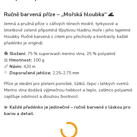
Ručně barvená příze – „Mořská hloubka“ 🌊
Jemná a pružná příze v zářivých tónech modré, tyrkysové a
limetkové zelené připomíná třpytivou hladinu moře i jeho tajemné
hloubky. Ručně barvená s citem pro přechody a kontrasty, každé
přadénko je originál.
🧶
Složení:
75 % superwash merino vlna, 25 % polyamid
⚖️
Hmotnost:
100 g
📏
Návin:
420 m
🪡
Doporučené jehlice:
2,25–2,75 mm
Příze je ideální pro pletení ponožek, šátků, čepic i lehkých svetrů.
Merino vlna dodává výjimečnou hebkost a teplo, zatímco polyamid
zajišťuje odolnost a dlouhou životnost.
💫
Každé přadénko je jedinečné – ručně barvené s láskou pro
barvu a detail.