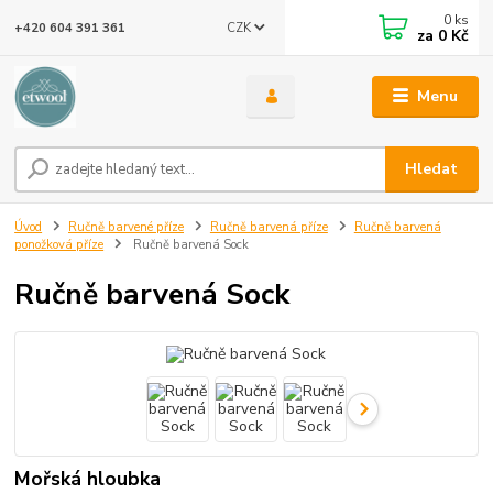
0
ks
CZK
+420 604 391 361
za
0 Kč
Menu
Hledat
Úvod
Ručně barvené příze
Ručně barvená příze
Ručně barvená
ponožková příze
Ručně barvená Sock
Ručně barvená Sock
Mořská hloubka