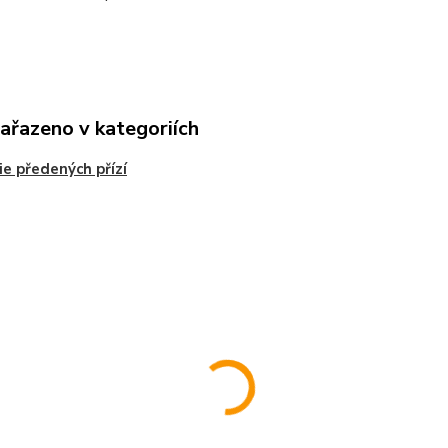
zařazeno v kategoriích
ie předených přízí