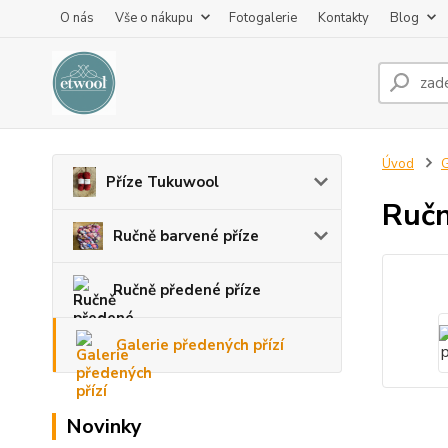
O nás
Vše o nákupu
Fotogalerie
Kontakty
Blog
Úvod
G
Příze Tukuwool
Ručn
Ručně barvené příze
Ručně předené příze
Galerie předených přízí
Novinky