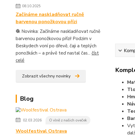
08.10.2025
Začínáme naskladňovat ručně
barvenou ponožkovou přízi
🧶 Novinka: Začínáme naskladňovat ručně
barvenou ponožkovou přízi! Podzim v
Beskydech voní po dřevě, čaji a teplých
Kompl
ponožkách – a právě teď nastal čas...
číst
celé
Komple
Zobrazit všechny novinky
Mat
Tlo
Hm
Blog
Náv
Tec
Bar
02.03.2026
O vlně z našich oveček
Vyt
Woolfestival Ostrava
dal