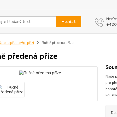
Nevíte
Hledat
+420
alerie předených přízí
Ručně předená příze
ě předená příze
Sou
Naše p
pro pl
bohaté
kousky
Dos