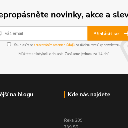
epropásněte novinky, akce a slev
Přihlásit se
Souhlasím se
zpracováním osobních údajů
za účelem rozesílky newsletteru.
Můžete se kdykoli odhlásit. Zasíláme jednou za 14 dní.
ější na blogu
Kde nás najdete
Řeka 209
739 55