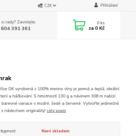
Přihlášení
CZK
 si rady? Zavolejte.
0
ks
za
0 Kč
 604 391 361
mrak
říze DK vyrobená z 100% merino vlny je jemná a teplá, ideální
etení a háčkování. S hmotností 130 g a návinem 308 m nabízí
 barevné variace v modré, šedé a červené. Vytvořte jedinečné
 s nádechem originality!
celý popis
tupnost
Není skladem