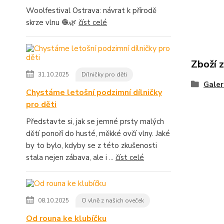
Woolfestival Ostrava: návrat k přírodě
skrze vlnu 🧶🌿
číst celé
Zboží 
31.10.2025
Dílničky pro děti
Galer
Chystáme letošní podzimní dílničky
pro děti
Představte si, jak se jemné prsty malých
dětí ponoří do husté, měkké ovčí vlny. Jaké
by to bylo, kdyby se z této zkušenosti
stala nejen zábava, ale i ...
číst celé
08.10.2025
O vlně z našich oveček
Od rouna ke klubíčku