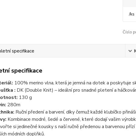
/
ks
Číslo p
etní specifikace
tní specifikace
eriál:
100% merino vlna, která je jemná na dotek a poskytuje sk
ušťka :
DK (Double Knit) – ideální pro snadné pletení a háčkován
otnost:
130 g
in:
280m
hnika:
Ruční předení a barvení, díky čemuž každé klubíčko přináší
vy:
Kombinace modré, šedé a červené, které dodají vašim výrobků
vořte si jedinečné kousky s naší ručně předenou a barvenou přízí 
ších módních doplňků.