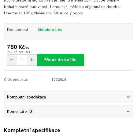
Ručně předená jednonitka z jemného merina 18 mic superwash v
bohaté, hravé barevnosti. Lehounká, měkká a příjemná na dotek ✨
Hmotnost: 105 g Návin: cca 390 m
celý popis
Dostupnost
Skladem 1 ks
780 Kč
/
ks
780 Kč
bez DPH
Přidat do košíku
Číslo produktu:
1002019
Kompletní specifikace
Komentáře
0
Kompletní specifikace