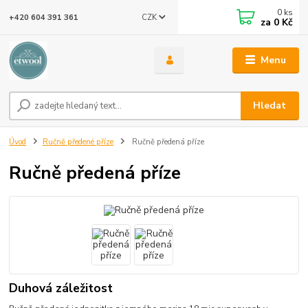
0
ks
CZK
+420 604 391 361
za
0 Kč
Menu
Hledat
Úvod
Ručně předené příze
Ručně předená příze
Ručně předená příze
Duhová záležitost