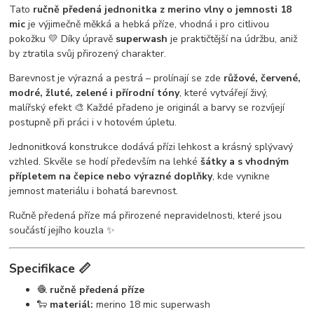
Tato
ručně předená jednonitka z merino vlny o jemnosti 18
mic
je výjimečně měkká a hebká příze, vhodná i pro citlivou
pokožku 💛 Díky úpravě
superwash
je praktičtější na údržbu, aniž
by ztratila svůj přirozený charakter.
Barevnost je výrazná a pestrá – prolínají se zde
růžové, červené,
modré, žluté, zelené i přírodní tóny
, které vytvářejí živý,
malířský efekt 🎨 Každé přadeno je originál a barvy se rozvíjejí
postupně při práci i v hotovém úpletu.
Jednonitková konstrukce dodává přízi lehkost a krásný splývavý
vzhled. Skvěle se hodí především na lehké
šátky a s vhodným
přípletem na čepice nebo výrazné doplňky
, kde vynikne
jemnost materiálu i bohatá barevnost.
Ručně předená příze má přirozené nepravidelnosti, které jsou
součástí jejího kouzla ✨
Specifikace 📏
🧶
ručně předená příze
🐑
materiál:
merino 18 mic superwash