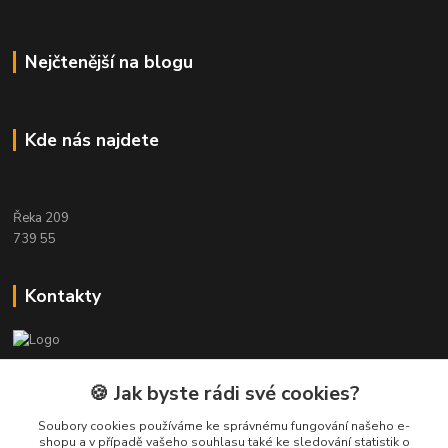
Nejčtenější na blogu
Kde nás najdete
Řeka 209
739 55
Kontakty
Etwool
🍪 Jak byste rádi své cookies?
Zákaznická podpora Eshop-rychle
Soubory cookies používáme ke správnému fungování našeho e-
+420 604 391 361
shopu a v případě vašeho souhlasu také ke sledování statistik o