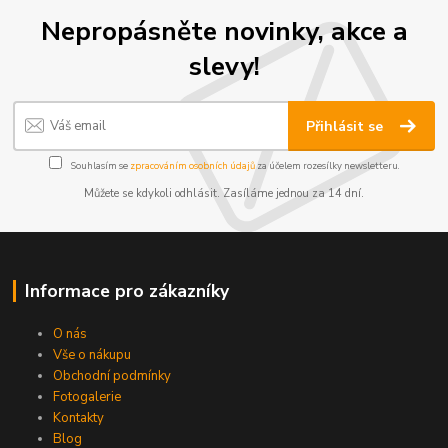
Nepropásněte novinky, akce a
slevy!
Přihlásit se
Souhlasím se
zpracováním osobních údajů
za účelem rozesílky newsletteru.
Můžete se kdykoli odhlásit. Zasíláme jednou za 14 dní.
Informace pro zákazníky
O nás
Vše o nákupu
Obchodní podmínky
Fotogalerie
Kontakty
Blog