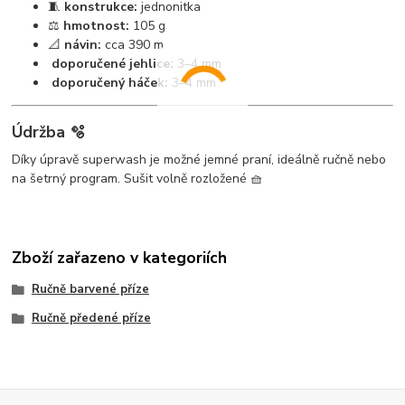
🧵
konstrukce:
jednonitka
⚖️
hmotnost:
105 g
📐
návin:
cca 390 m
doporučené jehlice:
3–4 mm
doporučený háček:
3–4 mm
Údržba 🫧
Díky úpravě superwash je možné jemné praní, ideálně ručně nebo
na šetrný program. Sušit volně rozložené 🧺
Zboží zařazeno v kategoriích
Ručně barvené příze
Ručně předené příze