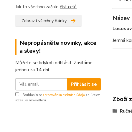
Jak to všechno začalo
číst celé
Název 
Zobrazit všechny články
Lososový
Jemná ko
Nepropásněte novinky, akce
a slevy!
Můžete se kdykoli odhlásit. Zasíláme
jednou za 14 dní.
Přihlásit se
Souhlasím se
zpracováním osobních údajů
za účelem
Zboží 
rozesílky newsletteru.
Ručně