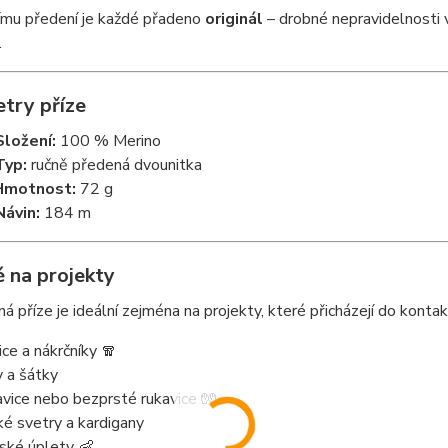
ímu předení je každé přadeno
originál
– drobné nepravidelnosti 
.
try příze
Složení:
100 % Merino
Typ:
ručně předená dvounitka
Hmotnost:
72 g
Návin:
184 m
 na projekty
á příze je ideální zejména na projekty, které přicházejí do konta
ice a nákrčníky 🧣
y a šátky
avice nebo bezprsté rukavice 🧤
ké svetry a kardigany
ské úplety 👶