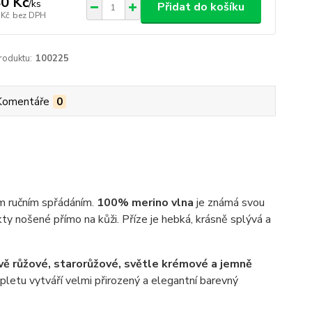
0 Kč
/
ks
Přidat do košíku
 Kč
bez DPH
roduktu:
100225
Komentáře
0
m ručním spřádáním.
100% merino vlna
je známá svou
ty nošené přímo na kůži. Příze je hebká, krásně splývá a
ě růžové, starorůžové, světle krémové a jemně
pletu vytváří velmi přirozený a elegantní barevný