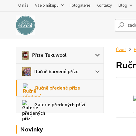
O nás
Vše o nákupu
Fotogalerie
Kontakty
Blog
Úvod
R
Příze Tukuwool
Ručn
Ručně barvené příze
Ručně předené příze
Galerie předených přízí
Novinky