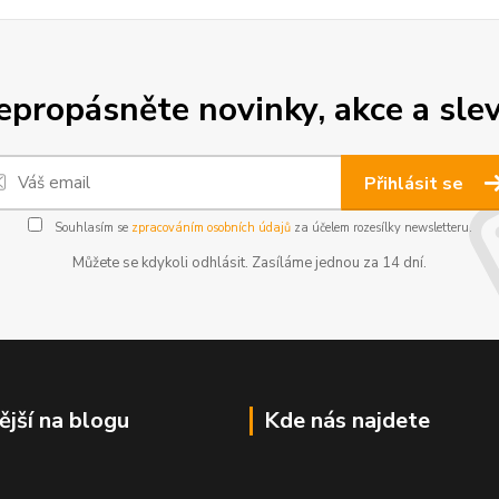
epropásněte novinky, akce a slev
Přihlásit se
Souhlasím se
zpracováním osobních údajů
za účelem rozesílky newsletteru.
Můžete se kdykoli odhlásit. Zasíláme jednou za 14 dní.
ější na blogu
Kde nás najdete