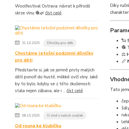
Díky ručn
Woolfestival Ostrava: návrat k přírodě
charakter
skrze vlnu 🧶🌿
číst celé
Parame
🐑
31.10.2025
Dílničky pro děti
🧶
Chystáme letošní podzimní dílničky
⚖️
pro děti
📏
Představte si, jak se jemné prsty malých
dětí ponoří do husté, měkké ovčí vlny. Jaké
Vhodné
by to bylo, kdyby se z této zkušenosti
Tato jemn
stala nejen zábava, ale i ...
číst celé
čep
šál
ruk
08.10.2025
O vlně z našich oveček
leh
Od rouna ke klubíčku
dět