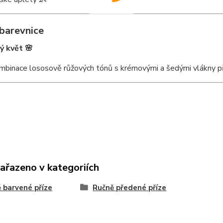
barevnice
 květ 🌸
mbinace lososově růžových tónů s krémovými a šedými vlákny př
zařazeno v kategoriích
 barvené příze
Ručně předené příze