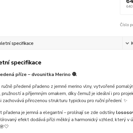
64
640
Číslo p
etní specifikace
tní specifikace
edená příze – dvounitka Merino 🧶
é ručně předené přadeno z jemné merino vlny, vytvořené pomalý
 pružností a příjemným omakem, díky čemuž je ideální i pro projek
i zachovává přirozenou strukturu typickou pro ruční předení. ✨
 přadena je jemná a elegantní – prolínají se zde odstíny
lososov
lírovaný efekt dodává přízi měkký a harmonický vzhled, který v ú
 🌸🤍