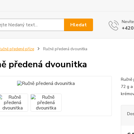
Nevíte
Hledat
+420
učně předené příze
Ručně předená dvounitka
ě předená dvounitka
Ručně 
72 g a
krémov
Dos