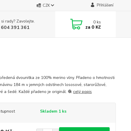
Přihlášení
CZK
 si rady? Zavolejte.
0
ks
za
0 Kč
 604 391 361
předená dvounitka ze 100% merino vlny. Přadeno o hmotnosti
 návinu 184 m v jemných odstínech lososové, starorůžové,
é a šedé. Každé přadeno je originál. 🧶
celý popis
tupnost
Skladem 1 ks