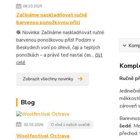
08.10.2025
Začínáme naskladňovat ručně
barvenou ponožkovou přízi
🧶 Novinka: Začínáme naskladňovat ručně
barvenou ponožkovou přízi! Podzim v
Kompl
Beskydech voní po dřevě, čaji a teplých
ponožkách – a právě teď nastal čas...
číst
celé
Komple
Ručně př
Zobrazit všechny novinky
Jedinečn
měkkostí,
Blog
zároveň s
Barevnost
02.03.2026
O vlně z našich oveček
šedé
. Me
přechod.
Woolfestival Ostrava