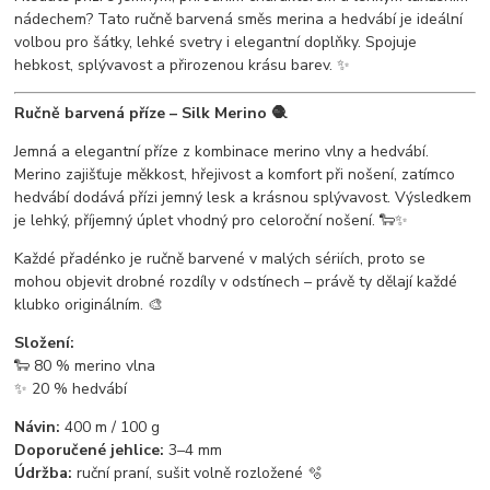
nádechem? Tato ručně barvená směs merina a hedvábí je ideální
volbou pro šátky, lehké svetry i elegantní doplňky. Spojuje
hebkost, splývavost a přirozenou krásu barev. ✨
Ručně barvená příze – Silk Merino 🧶
Jemná a elegantní příze z kombinace merino vlny a hedvábí.
Merino zajišťuje měkkost, hřejivost a komfort při nošení, zatímco
hedvábí dodává přízi jemný lesk a krásnou splývavost. Výsledkem
je lehký, příjemný úplet vhodný pro celoroční nošení. 🐑✨
Každé přadénko je ručně barvené v malých sériích, proto se
mohou objevit drobné rozdíly v odstínech – právě ty dělají každé
klubko originálním. 🎨
Složení:
🐑 80 % merino vlna
✨ 20 % hedvábí
Návin:
400 m / 100 g
Doporučené jehlice:
3–4 mm
Údržba:
ruční praní, sušit volně rozložené 🫧