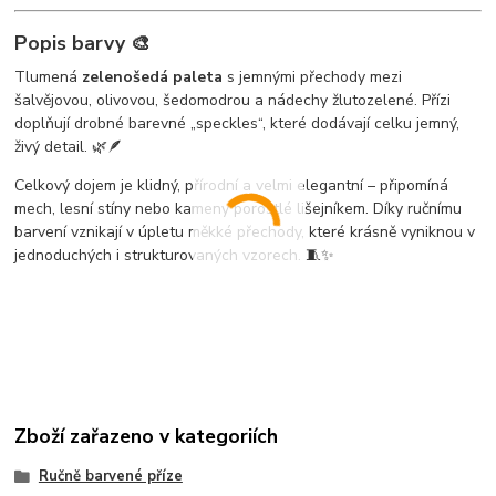
Popis barvy 🎨
Tlumená
zelenošedá paleta
s jemnými přechody mezi
šalvějovou, olivovou, šedomodrou a nádechy žlutozelené. Přízi
doplňují drobné barevné „speckles“, které dodávají celku jemný,
živý detail. 🌿🪶
Celkový dojem je klidný, přírodní a velmi elegantní – připomíná
mech, lesní stíny nebo kameny porostlé lišejníkem. Díky ručnímu
barvení vznikají v úpletu měkké přechody, které krásně vyniknou v
jednoduchých i strukturovaných vzorech. 🧵✨
Zboží zařazeno v kategoriích
Ručně barvené příze