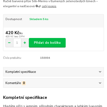
Ručně barvená příze Silk–Merino v tlumených zelenošedých tónech –
elegantní a nadčasová 🧶🌿
celý popis
Dostupnost
Skladem 5 ks
420 Kč
/
ks
420 Kč
bez DPH
Přidat do košíku
Číslo produktu:
150004
Kompletní specifikace
Komentáře
0
Kompletní specifikace
Hledáte přízi s jemným, přírodním charakterem a lehkým luxusním