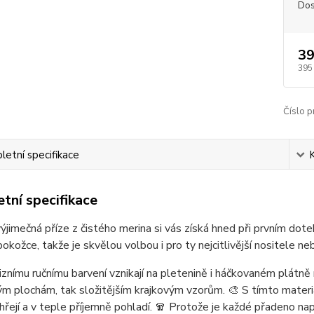
Dos
39
395
Číslo p
etní specifikace
tní specifikace
ýjimečná příze z čistého merina si vás získá hned při prvním dote
pokožce, takže je skvělou volbou i pro ty nejcitlivější nositele ne
iznímu ručnímu barvení vznikají na pletenině i háčkovaném plátně
ým plochám, tak složitějším krajkovým vzorům. 🎨 S tímto materi
hřejí a v teple příjemně pohladí. 🧣 Protože je každé přadeno napr