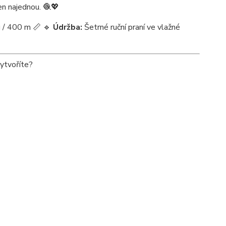
en najednou. 🧶💖
 / 400 m 📏 🔹
Údržba:
Šetrné ruční praní ve vlažné
ytvoříte?