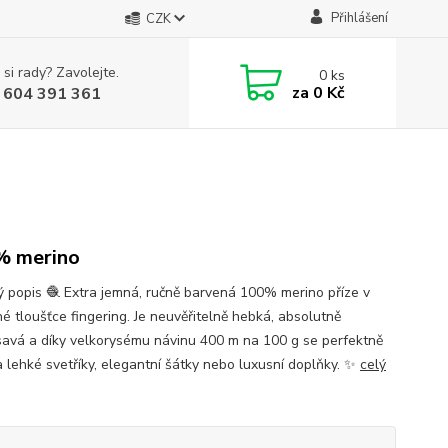
Přihlášení
CZK
 si rady? Zavolejte.
0
ks
za
0 Kč
 604 391 361
% merino
ý popis 🧶 Extra jemná, ručně barvená 100% merino příze v
né tloušťce fingering. Je neuvěřitelně hebká, absolutně
avá a díky velkorysému návinu 400 m na 100 g se perfektně
a lehké svetříky, elegantní šátky nebo luxusní doplňky. ✨
celý