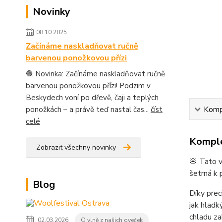
Novinky
08.10.2025
Začínáme naskladňovat ručně
barvenou ponožkovou přízi
🧶 Novinka: Začínáme naskladňovat ručně
barvenou ponožkovou přízi! Podzim v
Beskydech voní po dřevě, čaji a teplých
Kompl
ponožkách – a právě teď nastal čas...
číst
celé
Komple
Zobrazit všechny novinky
🌸 Tato v
šetrná k 
Blog
Díky prec
jak hladk
chladu za
02.03.2026
O vlně z našich oveček