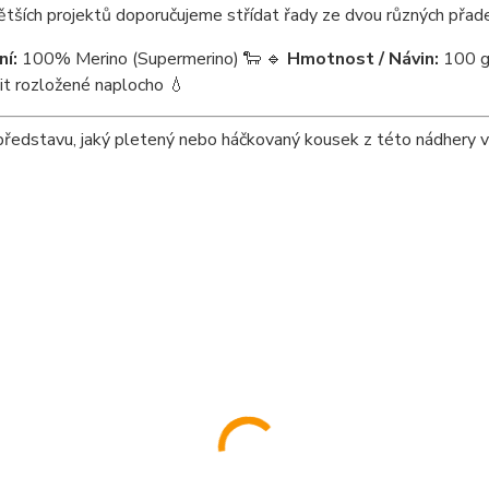
ětších projektů doporučujeme střídat řady ze dvou různých přad
ní:
100% Merino (Supermerino) 🐑 🔹
Hmotnost / Návin:
100 g
it rozložené naplocho 💧
ředstavu, jaký pletený nebo háčkovaný kousek z této nádhery v