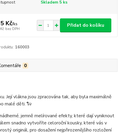
tupnost
Skladem 5 ks
5 Kč
/
ks
Přidat do košíku
 Kč
bez DPH
roduktu:
160003
Komentáře
0
ku. Její vlákna jsou zpracována tak, aby byla maximálně
bo malé děti. 🐑
 nádherné, jemně melírované efekty, které dají vyniknout
álem snadno vytvoříte celoroční kousky, které vás v
ostý originál, pro dosažení nejpřirozenějšího rozložení