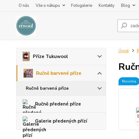
O nás
Vše o nákupu
Fotogalerie
Kontakty
Blog
Úvod
R
Příze Tukuwool
Ručn
Ručně barvené příze
Novinka
Ručně barvená příze
Ručně předené příze
Galerie předených přízí