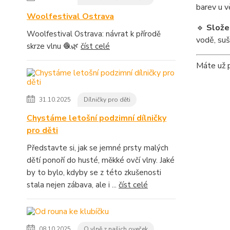
barev u v
Woolfestival Ostrava
🔹
Slože
Woolfestival Ostrava: návrat k přírodě
vodě, suš
skrze vlnu 🧶🌿
číst celé
Máte už p
31.10.2025
Dílničky pro děti
Chystáme letošní podzimní dílničky
pro děti
Představte si, jak se jemné prsty malých
dětí ponoří do husté, měkké ovčí vlny. Jaké
by to bylo, kdyby se z této zkušenosti
stala nejen zábava, ale i ...
číst celé
08.10.2025
O vlně z našich oveček