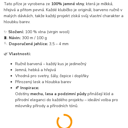
Tato příze je vyrobena ze
100% jemné vlny
, která je měkká,
hřejivá a přitom pevná. Každé klubíčko je originál, barveno ručně v
malých dávkách, takže každý projekt získá svůj vlastní charakter a
hloubku barev.
✨
Složení:
100 % vlna (virgin wool)
🧵
Návin:
300 m / 100 g
🪡
Doporučené jehlice:
3,5 – 4 mm
🌿
Vlastnosti:
Ručně barvená – každý kus je jedinečný
Jemná, hebká a hřejivá
Vhodná pro svetry, šály, čepice i doplňky
Přirozený lesk a hloubka barev
🍂
Inspirace:
Odstíny
mechu, lesa a podzimní půdy
přinášejí klid a
přírodní eleganci do každého projektu – ideální volba pro
milovníky přírody a přírodních tónů.