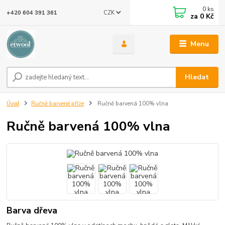
0
ks
CZK
+420 604 391 361
za
0 Kč
Menu
Hledat
Úvod
Ručně barvené příze
Ručně barvená 100% vlna
Ručně barvená 100% vlna
Barva dřeva