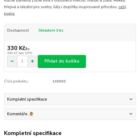
Ručně barvená 100% vlna v odstínech mechu, hnědé a zlata. Měkká,
hřejivá a ideální pro svetry, šály i doplňky inspirované přírodou.
celý
popis
Dostupnost
Skladem 3 ks
330 Kč
/
ks
330 Kč
bez DPH
Přidat do košíku
Číslo produktu:
140003
Kompletní specifikace
Komentáře
0
Kompletní specifikace