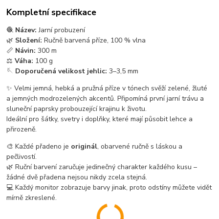
Kompletní specifikace
🧶
Název:
Jarní probuzení
🌿
Složení:
Ručně barvená příze, 100 % vlna
📏
Návin:
300 m
⚖️
Váha:
100 g
🪡
Doporučená velikost jehlic:
3–3,5 mm
✨ Velmi jemná, hebká a pružná příze v tónech svěží zelené, žluté
a jemných modrozelených akcentů. Připomíná první jarní trávu a
sluneční paprsky probouzející krajinu k životu.
Ideální pro šátky, svetry i doplňky, které mají působit lehce a
přirozeně.
🎨 Každé přadeno je
originál
, obarvené ručně s láskou a
pečlivostí.
🌿 Ruční barvení zaručuje jedinečný charakter každého kusu –
žádné dvě přadena nejsou nikdy zcela stejná.
💻 Každý monitor zobrazuje barvy jinak, proto odstíny můžete vidět
mírně zkreslené.