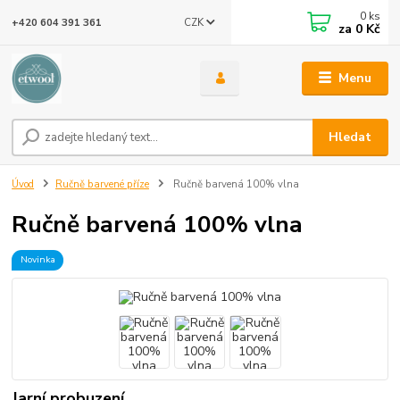
0
ks
CZK
+420 604 391 361
za
0 Kč
Menu
Hledat
Úvod
Ručně barvené příze
Ručně barvená 100% vlna
Ručně barvená 100% vlna
Novinka
Jarní probuzení