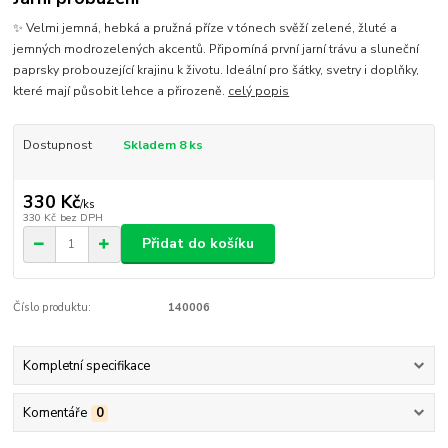
✨ Velmi jemná, hebká a pružná příze v tónech svěží zelené, žluté a
jemných modrozelených akcentů. Připomíná první jarní trávu a sluneční
paprsky probouzející krajinu k životu. Ideální pro šátky, svetry i doplňky,
které mají působit lehce a přirozeně.
celý popis
Dostupnost
Skladem 8 ks
330 Kč
/
ks
330 Kč
bez DPH
Přidat do košíku
Číslo produktu:
140006
Kompletní specifikace
Komentáře
0