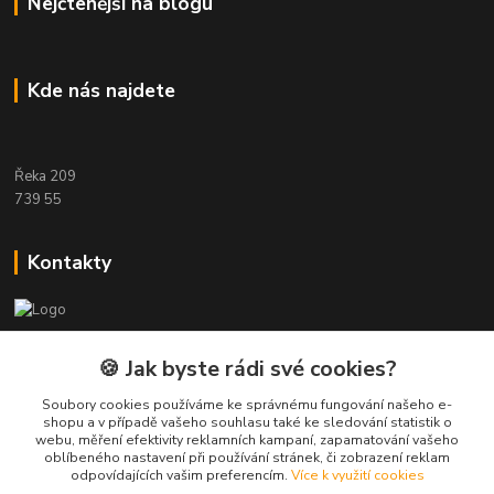
Nejčtenější na blogu
Kde nás najdete
Řeka 209
739 55
Kontakty
Etwool
🍪 Jak byste rádi své cookies?
Zákaznická podpora Eshop-rychle
Soubory cookies používáme ke správnému fungování našeho e-
+420 604 391 361
shopu a v případě vašeho souhlasu také ke sledování statistik o
webu, měření efektivity reklamních kampaní, zapamatování vašeho
oblíbeného nastavení při používání stránek, či zobrazení reklam
info@etwool.cz
odpovídajících vašim preferencím.
Více k využití cookies