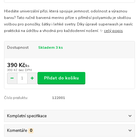
Hledáte univerzální přízi, která spojuje jemnost, odolnost a výraznou
barvu? Tato ručně barvená merino příze s příměsí polyamidu je skvělou
volbou pro ponožky, šátky i lehké svetry. Díky úpravě superwash je navíc
praktická na údržbu a vhodná pro každodenní nošení. ✨
celý popis
Dostupnost
Skladem 3 ks
390 Kč
/
ks
390 Kč
bez DPH
Přidat do košíku
Číslo produktu:
122001
Kompletní specifikace
Komentáře
0