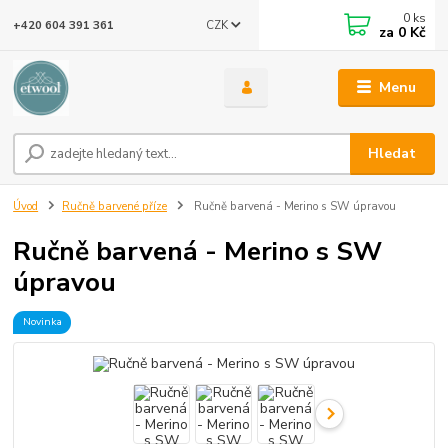
0
ks
CZK
+420 604 391 361
za
0 Kč
Menu
Hledat
Úvod
Ručně barvené příze
Ručně barvená - Merino s SW úpravou
Ručně barvená - Merino s SW
úpravou
Novinka