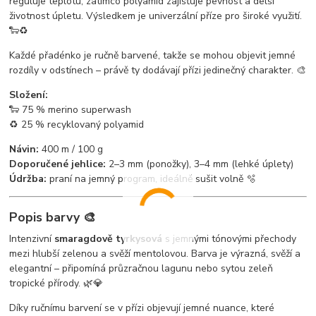
reguluje teplotu, zatímco polyamid zajišťuje pevnost a delší
životnost úpletu. Výsledkem je univerzální příze pro široké využití.
🐑♻️
Každé přadénko je ručně barvené, takže se mohou objevit jemné
rozdíly v odstínech – právě ty dodávají přízi jedinečný charakter. 🎨
Složení:
🐑 75 % merino superwash
♻️ 25 % recyklovaný polyamid
Návin:
400 m / 100 g
Doporučené jehlice:
2–3 mm (ponožky), 3–4 mm (lehké úplety)
Údržba:
praní na jemný program, ideálně sušit volně 🫧
Popis barvy 🎨
Intenzivní
smaragdově tyrkysová
s jemnými tónovými přechody
mezi hlubší zelenou a svěží mentolovou. Barva je výrazná, svěží a
elegantní – připomíná průzračnou lagunu nebo sytou zeleň
tropické přírody. 🌿💎
Díky ručnímu barvení se v přízi objevují jemné nuance, které