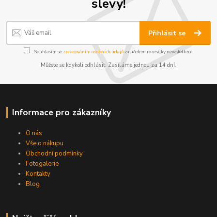
slevy!
Přihlásit se
Souhlasím se
zpracováním osobních údajů
za účelem rozesílky newsletteru.
Můžete se kdykoli odhlásit. Zasíláme jednou za 14 dní.
Informace pro zákazníky
O nás
Vše o nákupu
Obchodní podmínky
Fotogalerie
Kontakty
Blog