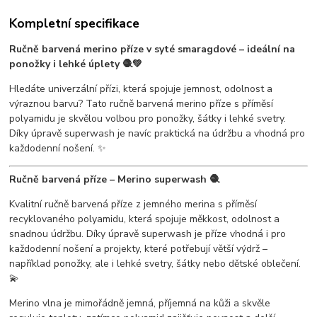
Kompletní specifikace
Ručně barvená merino příze v syté smaragdové – ideální na
ponožky i lehké úplety 🧶💚
Hledáte univerzální přízi, která spojuje jemnost, odolnost a
výraznou barvu? Tato ručně barvená merino příze s příměsí
polyamidu je skvělou volbou pro ponožky, šátky i lehké svetry.
Díky úpravě superwash je navíc praktická na údržbu a vhodná pro
každodenní nošení. ✨
Ručně barvená příze – Merino superwash 🧶
Kvalitní ručně barvená příze z jemného merina s příměsí
recyklovaného polyamidu, která spojuje měkkost, odolnost a
snadnou údržbu. Díky úpravě superwash je příze vhodná i pro
každodenní nošení a projekty, které potřebují větší výdrž –
například ponožky, ale i lehké svetry, šátky nebo dětské oblečení.
💫
Merino vlna je mimořádně jemná, příjemná na kůži a skvěle