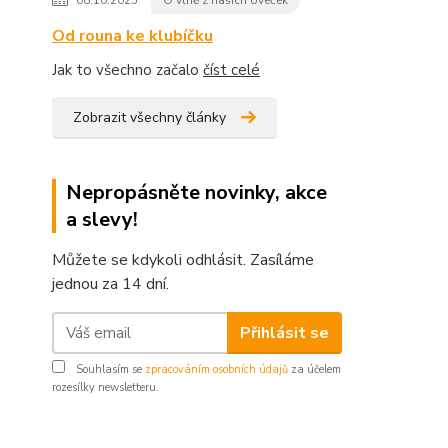
08.10.2025
O vlně z našich oveček
Od rouna ke klubíčku
Jak to všechno začalo
číst celé
Zobrazit všechny články
Nepropásněte novinky, akce
a slevy!
Můžete se kdykoli odhlásit. Zasíláme
jednou za 14 dní.
Přihlásit se
Souhlasím se
zpracováním osobních údajů
za účelem
rozesílky newsletteru.