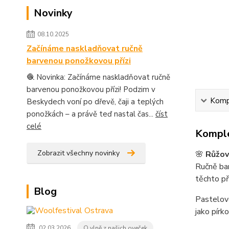
Novinky
08.10.2025
Začínáme naskladňovat ručně
barvenou ponožkovou přízi
🧶 Novinka: Začínáme naskladňovat ručně
barvenou ponožkovou přízi! Podzim v
Kompl
Beskydech voní po dřevě, čaji a teplých
ponožkách – a právě teď nastal čas...
číst
celé
Komple
Zobrazit všechny novinky
🌸
Růžov
Ručně ba
těchto př
Blog
Pastelově
jako pírk
02.03.2026
O vlně z našich oveček