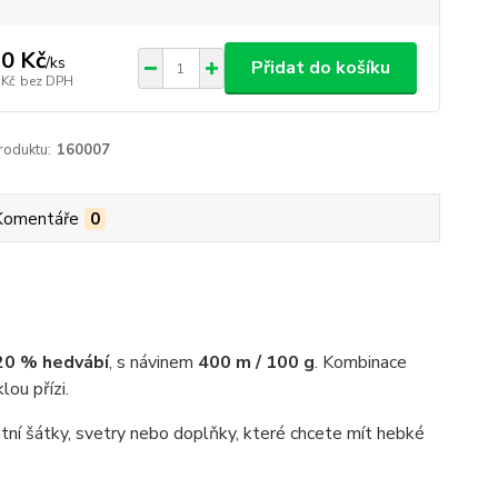
0 Kč
/
ks
Přidat do košíku
 Kč
bez DPH
roduktu:
160007
Komentáře
0
 20 % hedvábí
, s návinem
400 m / 100 g
. Kombinace
ou přízi.
ntní šátky, svetry nebo doplňky, které chcete mít hebké