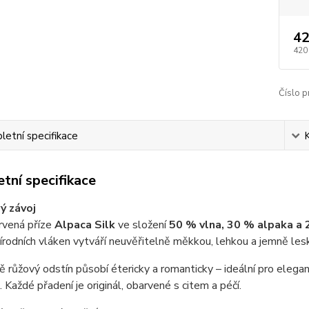
42
420
Číslo p
etní specifikace
tní specifikace
ý závoj
rvená příze
Alpaca Silk
ve složení
50 % vlna, 30 % alpaka a
írodních vláken vytváří neuvěřitelně měkkou, lehkou a jemně leskl
 růžový odstín působí étericky a romanticky – ideální pro elega
o. Každé přadení je originál, obarvené s citem a péčí.