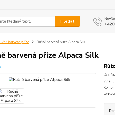
Nevíte
Hledat
+420
učně barvené příze
Ručně barvená příze Alpaca Silk
ě barvená příze Alpaca Silk
Růžo
🌸 Růž
vlna, 
Kombin
lehkou
Dos