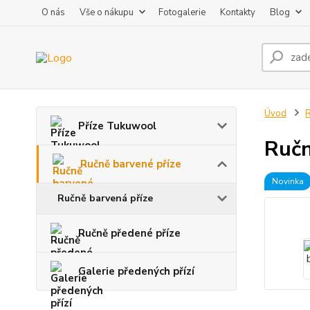
O nás
Vše o nákupu
Fotogalerie
Kontakty
Blog
Úvod
R
Příze Tukuwool
Ručn
Ručně barvené příze
Novinka
Ručně barvená příze
Ručně předené příze
Galerie předených přízí