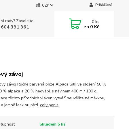
Přihlášení
CZK
 si rady? Zavolejte.
0
ks
za
0 Kč
 604 391 361
vý závoj
ový závoj Ručně barvená příze Alpaca Silk ve složení 50 %
30 % alpaka a 20 % hedvábí, s návinem 400 m / 100 g.
ace těchto přírodních vláken vytváří neuvěřitelně měkkou,
 a jemně lesklou přízi.
celý popis
tupnost
Skladem 5 ks