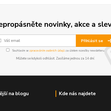
epropásněte novinky, akce a slev
Přihlásit se
Souhlasím se
zpracováním osobních údajů
za účelem rozesílky newsletteru.
Můžete se kdykoli odhlásit. Zasíláme jednou za 14 dní.
ější na blogu
Kde nás najdete