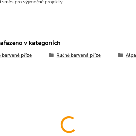
 směs pro výjimečné projekty.
zařazeno v kategoriích
 barvené příze
Ručně barvená příze
Alpa