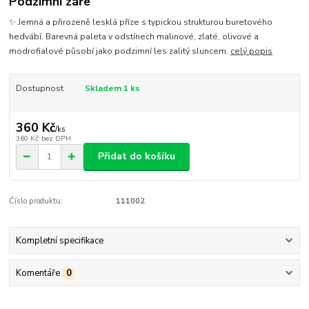
Podzimní záře
✨ Jemná a přirozeně lesklá příze s typickou strukturou buretového
hedvábí. Barevná paleta v odstínech malinové, zlaté, olivové a
modrofialové působí jako podzimní les zalitý sluncem.
celý popis
Dostupnost
Skladem 1 ks
360 Kč
/
ks
360 Kč
bez DPH
Přidat do košíku
Číslo produktu:
111002
Kompletní specifikace
Komentáře
0