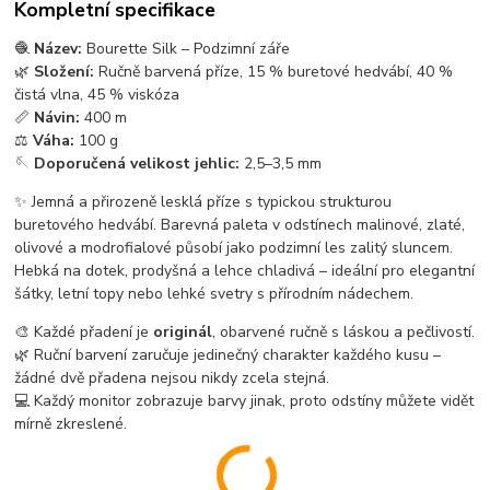
Kompletní specifikace
🧶
Název:
Bourette Silk – Podzimní záře
🌿
Složení:
Ručně barvená příze, 15 % buretové hedvábí, 40 %
čistá vlna, 45 % viskóza
📏
Návin:
400 m
⚖️
Váha:
100 g
🪡
Doporučená velikost jehlic:
2,5–3,5 mm
✨ Jemná a přirozeně lesklá příze s typickou strukturou
buretového hedvábí. Barevná paleta v odstínech malinové, zlaté,
olivové a modrofialové působí jako podzimní les zalitý sluncem.
Hebká na dotek, prodyšná a lehce chladivá – ideální pro elegantní
šátky, letní topy nebo lehké svetry s přírodním nádechem.
🎨 Každé přadení je
originál
, obarvené ručně s láskou a pečlivostí.
🌿 Ruční barvení zaručuje jedinečný charakter každého kusu –
žádné dvě přadena nejsou nikdy zcela stejná.
💻 Každý monitor zobrazuje barvy jinak, proto odstíny můžete vidět
mírně zkreslené.