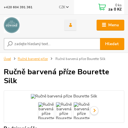
0
ks
CZK
+420 604 391 361
za
0 Kč
Menu
Hledat
Úvod
Ručně barvené příze
Ručně barvená příze Bourette Silk
Ručně barvená příze Bourette
Silk