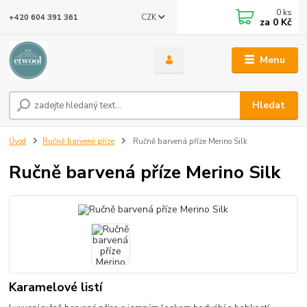
0
ks
CZK
+420 604 391 361
za
0 Kč
Menu
Hledat
Úvod
Ručně barvené příze
Ručně barvená příze Merino Silk
Ručně barvená příze Merino Silk
Karamelové listí