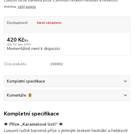
Luxusní ručně barvená příze s jemným leskem hedvábí a hebkostí
merina.
celý popis
Dostupnost
Není skladem
420 Kč
/
ks
420 Kč
bez DPH
Momentálně není k dispozici
Číslo produktu:
150002
Kompletní specifikace
Komentáře
0
Kompletní specifikace
🍁
Příze „Karamelové listí“
🍁
Luxusní ručně barvená příze s jemným leskem hedvábí a hebkostí