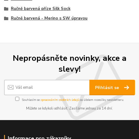
Ručně barvená příze Silk Sock
Ručně barvená - Merino s SW úpravou
Nepropásněte novinky, akce a
slevy!
Přihlásit se
Souhlasím se
zpracováním osobních údajů
za účelem rozesílky newsletteru.
Můžete se kdykoli odhlásit. Zasíláme jednou za 14 dní.
Informace pro zákazníky