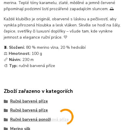
merina. Teplé tóny karamelu, zlaté, měděné a jemně červené
připomínají podzimní listí prozářené zapadajícím sluncem. 🌅
Každé klubíčko je originál, obarvené s láskou a pečlivostí, aby
vynikla přirozená hloubka a lesk vláken. Skvěle se hodí na šály,
čepice, svetříky či luxusní doplňky – všude tam, kde vynikne
jemnost a elegance ruční práce. 💛
🧵
Složení:
80 % merino vlna, 20 % hedvábí
⚖️
Hmotnost:
100 g
📏
Návin:
230 m
🎨
Typ:
ručně barvená příze
Zboží zařazeno v kategoriích
Ručně barvené příze
Ručně barvená příze
Ručně barvená ponožková příze
Merino silk