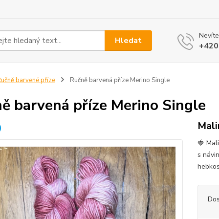
Nevíte
Hledat
+420
učně barvené příze
Ručně barvená příze Merino Single
ě barvená příze Merino Single
Mali
🍓 Mal
s návi
hebkos
Dos