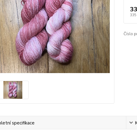
33
335
Číslo p
etní specifikace