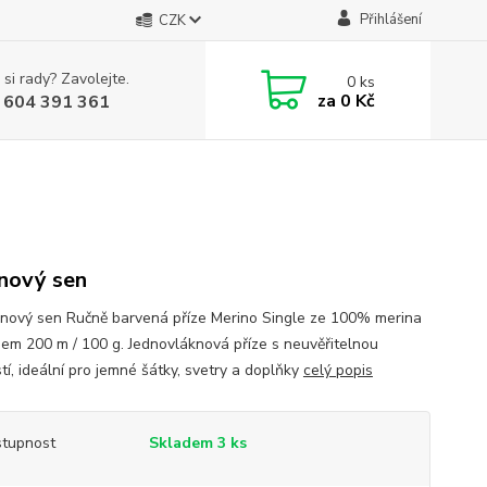
Přihlášení
CZK
 si rady? Zavolejte.
0
ks
za
0 Kč
 604 391 361
nový sen
inový sen Ručně barvená příze Merino Single ze 100% merina
nem 200 m / 100 g. Jednovláknová příze s neuvěřitelnou
tí, ideální pro jemné šátky, svetry a doplňky
celý popis
tupnost
Skladem 3 ks