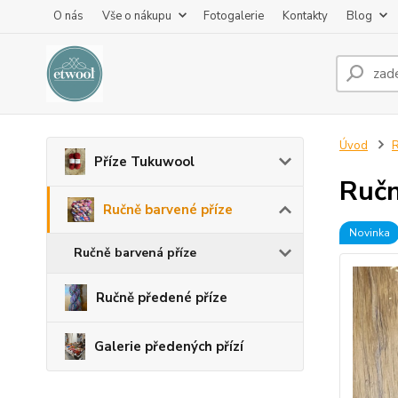
O nás
Vše o nákupu
Fotogalerie
Kontakty
Blog
Úvod
R
Příze Tukuwool
Ručn
Ručně barvené příze
Novinka
Ručně barvená příze
Ručně předené příze
Galerie předených přízí