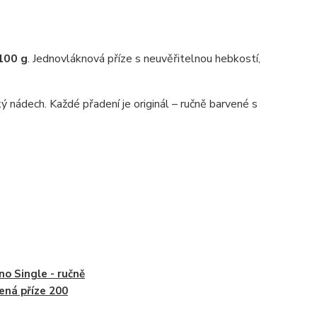
100 g
. Jednovláknová příze s neuvěřitelnou hebkostí,
 nádech. Každé přadení je originál – ručně barvené s
no Single - ručně
ená příze 200