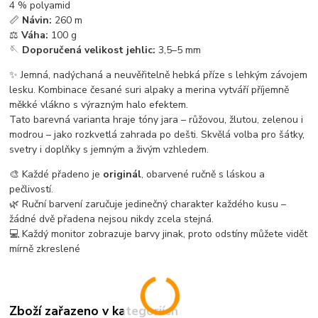
4 % polyamid
📏
Návin:
260 m
⚖️
Váha:
100 g
🪡
Doporučená velikost jehlic:
3,5–5 mm
✨ Jemná, nadýchaná a neuvěřitelně hebká příze s lehkým závojem
lesku. Kombinace česané suri alpaky a merina vytváří příjemně
měkké vlákno s výrazným halo efektem.
Tato barevná varianta hraje tóny jara – růžovou, žlutou, zelenou i
modrou – jako rozkvetlá zahrada po dešti. Skvělá volba pro šátky,
svetry i doplňky s jemným a živým vzhledem.
🎨 Každé přadeno je
originál
, obarvené ručně s láskou a
pečlivostí.
🌿 Ruční barvení zaručuje jedinečný charakter každého kusu –
žádné dvě přadena nejsou nikdy zcela stejná.
💻 Každý monitor zobrazuje barvy jinak, proto odstíny můžete vidět
mírně zkreslené
Zboží zařazeno v kategoriích