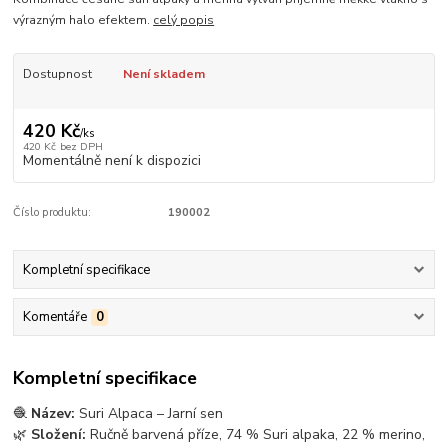
výrazným halo efektem.
celý popis
Dostupnost
Není skladem
420 Kč
/
ks
420 Kč
bez DPH
Momentálně není k dispozici
Číslo produktu:
190002
Kompletní specifikace
Komentáře
0
Kompletní specifikace
🧶
Název:
Suri Alpaca – Jarní sen
🌿
Složení:
Ručně barvená příze, 74 % Suri alpaka, 22 % merino,