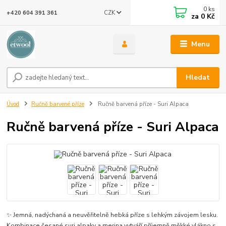
0
ks
CZK
+420 604 391 361
za
0 Kč
Menu
Hledat
Úvod
Ručně barvené příze
Ručně barvená příze - Suri Alpaca
Ručně barvená příze - Suri Alpaca
✨ Jemná, nadýchaná a neuvěřitelně hebká příze s lehkým závojem lesku.
Kombinace česané suri alpaky a merina vytváří příjemně měkké vlákno s