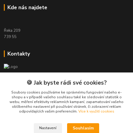
Kde nás najdete
Řeka 209
739 55
Kontakty
Etwool
🍪 Jak byste rádi své cookies?
Zákaznická podpora Eshop-rychle
Soubory cookies používáme ke správnému fungování našeho e-
+420 604 391 361
shopu a v případě vašeho souhlasu také ke sledování statistik o
webu, měření efektivity reklamních kampaní, zapamatování vašeho
oblíbeného nastavení při používání stránek, či zobrazení reklam
info@etwool.cz
odpovídajících vašim preferencím.
Více k využití cookies
Souhlasím
Nastavení