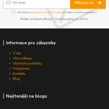
Přihlásit se
Souhlasím se
zpracováním osobních údajů
za účelem rozesílky newsletteru.
Můžete se kdykoli odhlásit. Zasíláme jednou za 14 dní.
Informace pro zákazníky
O nás
Vše o nákupu
Obchodní podmínky
Fotogalerie
Kontakty
Blog
Nejčtenější na blogu