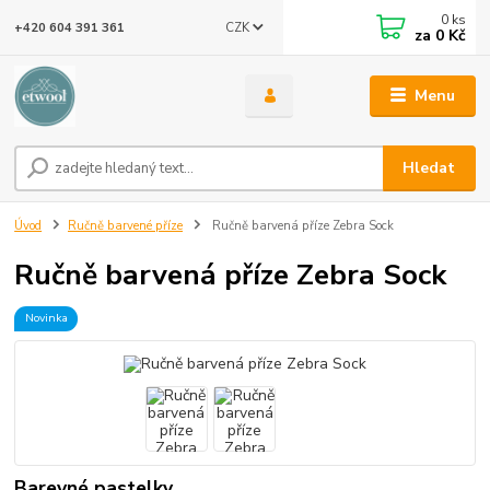
0
ks
CZK
+420 604 391 361
za
0 Kč
Menu
Hledat
Úvod
Ručně barvené příze
Ručně barvená příze Zebra Sock
Ručně barvená příze Zebra Sock
Novinka
Barevné pastelky