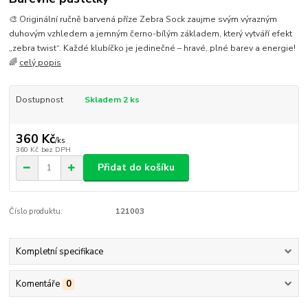
🎨 Originální ručně barvená příze Zebra Sock zaujme svým výrazným
duhovým vzhledem a jemným černo-bílým základem, který vytváří efekt
„zebra twist“. Každé klubíčko je jedinečné – hravé, plné barev a energie!
🌈
celý popis
Dostupnost
Skladem 2 ks
360 Kč
/
ks
360 Kč
bez DPH
Přidat do košíku
Číslo produktu:
121003
Kompletní specifikace
Komentáře
0