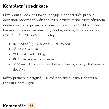
Kompletní specifikace
Příze
Zebra Sock
od
Elwool
spojuje eleganci ruční práce s
odvážnou barevností. Základní nit s jemným černo-bílým zákrutem
dodává každému projektu jedinečnou texturu a hloubku. Ruční
barvení přináší zářivé přechody modré, zelené, žluté, červené i
růžové – žádné klubíčko není stejné!
🧵
Složení:
( 75 % vlna/ 25 % nylon)
📏
Návin:
420 m
⚖️
Hmotnost:
100 g
🧶
Zpracování:
ruční barvení
💡
Vhodné na:
ponožky, šátky, rukavice, svetry i háčkované
doplňky
Každý pramen je
originál
– ručně barvený s láskou, energií a
radostí z barev. 🌿💖
Komentáře
0