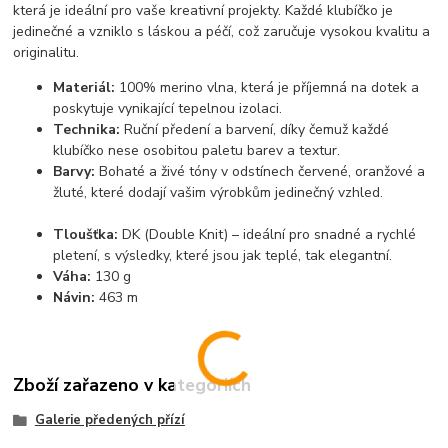
která je ideální pro vaše kreativní projekty. Každé klubíčko je
jedinečné a vzniklo s láskou a péčí, což zaručuje vysokou kvalitu a
originalitu.
Materiál:
100% merino vlna, která je příjemná na dotek a
poskytuje vynikající tepelnou izolaci.
Technika:
Ruční předení a barvení, díky čemuž každé
klubíčko nese osobitou paletu barev a textur.
Barvy:
Bohaté a živé tóny v odstínech červené, oranžové a
žluté, které dodají vašim výrobkům jedinečný vzhled.
Tloušťka:
DK (Double Knit) – ideální pro snadné a rychlé
pletení, s výsledky, které jsou jak teplé, tak elegantní.
Váha:
130 g
Návin:
463 m
Zboží zařazeno v kategoriích
Galerie předených přízí