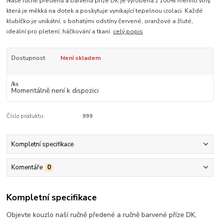
Naše ručně předená a barvená příze DK je vyrobena z 100% merino vlny,
která je měkká na dotek a poskytuje vynikající tepelnou izolaci. Každé
klubíčko je unikátní, s bohatými odstíny červené, oranžové a žluté,
ideální pro pletení, háčkování a tkaní.
celý popis
Dostupnost
Není skladem
/
ks
Momentálně není k dispozici
Číslo produktu:
999
Kompletní specifikace
Komentáře
0
Kompletní specifikace
Objevte kouzlo naší ručně předené a ručně barvené příze DK,