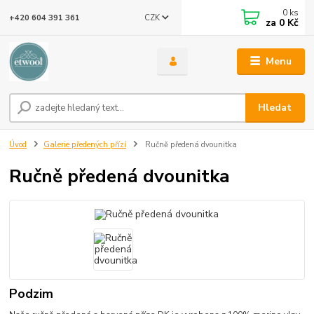
0
ks
CZK
+420 604 391 361
za
0 Kč
Menu
Hledat
Úvod
Galerie předených přízí
Ručně předená dvounitka
Ručně předená dvounitka
Podzim