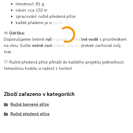
hmotnost: 81 g
návin: cca 153 m
zpracování: ručně předená příze
každé přadeno je originál 🎨
🧼
Údržba:
Doporučujeme šetrné
ruční praní ve vlažné vodě
s prostředkem
na vlnu. Sušte
volně rozložené
, aby si výrobek zachoval svůj
tvar.
🤍 Ručně předená příze přináší do každého projektu jedinečnost,
řemeslnou kvalitu a radost z tvoření.
Zboží zařazeno v kategoriích
Ručně barvené příze
Ručně předené příze