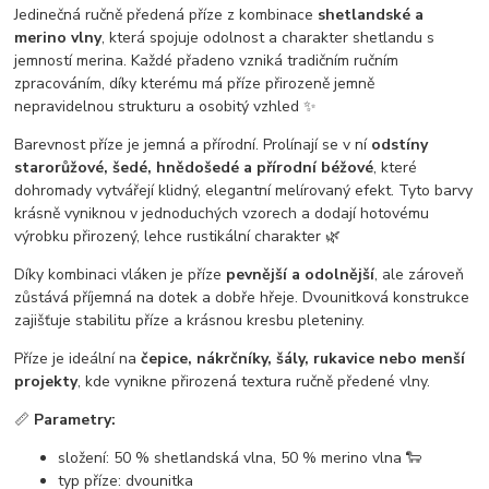
Jedinečná ručně předená příze z kombinace
shetlandské a
merino vlny
, která spojuje odolnost a charakter shetlandu s
jemností merina. Každé přadeno vzniká tradičním ručním
zpracováním, díky kterému má příze přirozeně jemně
nepravidelnou strukturu a osobitý vzhled ✨
Barevnost příze je jemná a přírodní. Prolínají se v ní
odstíny
starorůžové, šedé, hnědošedé a přírodní béžové
, které
dohromady vytvářejí klidný, elegantní melírovaný efekt. Tyto barvy
krásně vyniknou v jednoduchých vzorech a dodají hotovému
výrobku přirozený, lehce rustikální charakter 🌿
Díky kombinaci vláken je příze
pevnější a odolnější
, ale zároveň
zůstává příjemná na dotek a dobře hřeje. Dvounitková konstrukce
zajišťuje stabilitu příze a krásnou kresbu pleteniny.
Příze je ideální na
čepice, nákrčníky, šály, rukavice nebo menší
projekty
, kde vynikne přirozená textura ručně předené vlny.
📏
Parametry:
složení: 50 % shetlandská vlna, 50 % merino vlna 🐑
typ příze: dvounitka