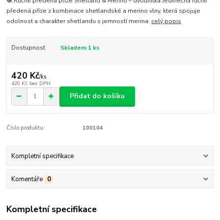
🧶 Ručně předená příze Shetland & Merino – dvounitka Jedinečná ručně
předená příze z kombinace shetlandské a merino vlny, která spojuje
odolnost a charakter shetlandu s jemností merina.
celý popis
Dostupnost
Skladem 1 ks
420 Kč
/
ks
420 Kč
bez DPH
Přidat do košíku
Číslo produktu:
100104
Kompletní specifikace
Komentáře
0
Kompletní specifikace