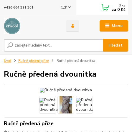
0
ks
CZK
+420 604 391 361
za
0 Kč
Menu
Hledat
Úvod
Ručně předené příze
Ručně předená dvounitka
Ručně předená dvounitka
Ručně předená příze