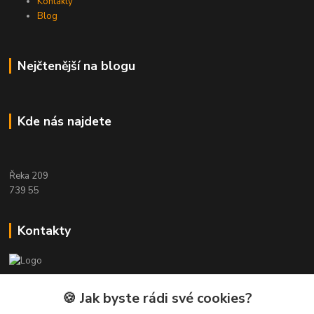
Kontakty
Blog
Nejčtenější na blogu
Kde nás najdete
Řeka 209
739 55
Kontakty
Etwool
🍪 Jak byste rádi své cookies?