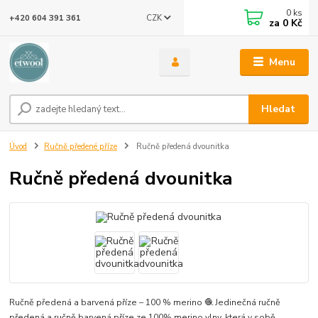
0
ks
CZK
+420 604 391 361
za
0 Kč
Menu
Hledat
Úvod
Ručně předené příze
Ručně předená dvounitka
Ručně předená dvounitka
Ručně předená a barvená příze – 100 % merino 🧶 Jedinečná ručně
předená a ručně barvená příze ze 100% merino vlny, která v sobě