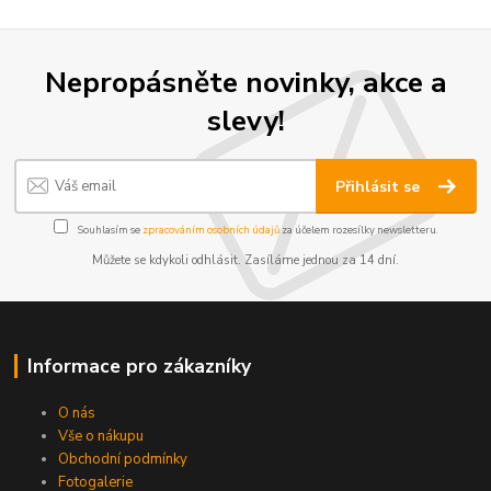
Nepropásněte novinky, akce a
slevy!
Přihlásit se
Souhlasím se
zpracováním osobních údajů
za účelem rozesílky newsletteru.
Můžete se kdykoli odhlásit. Zasíláme jednou za 14 dní.
Informace pro zákazníky
O nás
Vše o nákupu
Obchodní podmínky
Fotogalerie