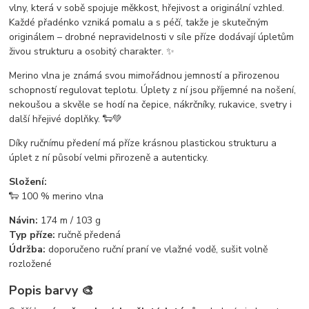
vlny, která v sobě spojuje měkkost, hřejivost a originální vzhled.
Každé přadénko vzniká pomalu a s péčí, takže je skutečným
originálem – drobné nepravidelnosti v síle příze dodávají úpletům
živou strukturu a osobitý charakter. ✨
Merino vlna je známá svou mimořádnou jemností a přirozenou
schopností regulovat teplotu. Úplety z ní jsou příjemné na nošení,
nekoušou a skvěle se hodí na čepice, nákrčníky, rukavice, svetry i
další hřejivé doplňky. 🐑💚
Díky ručnímu předení má příze krásnou plastickou strukturu a
úplet z ní působí velmi přirozeně a autenticky.
Složení:
🐑 100 % merino vlna
Návin:
174 m / 103 g
Typ příze:
ručně předená
Údržba:
doporučeno ruční praní ve vlažné vodě, sušit volně
rozložené
Popis barvy 🎨