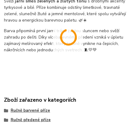
Svěží
jarní směs zelených a žlutých tónů
s drobnými akcenty
tyrkysové a bílé. Příze kombinuje odstíny limetkové, travnaté
zelené, slunečně žluté a jemné mentolové, které spolu vytvářejí
hravou a energickou barevnou paletu. 🌿☀️
Barva připomíná první jarní trávu zalitou sluncem nebo svěží
zahradu po dešti. Díky vícebarevnému předení vzniká v úpletu
zajímavý melírovaný efekt, který krásně vynikne na čepicích,
nákrčnících nebo jednoduchých svetrech. 🧵💛💚
Zboží zařazeno v kategoriích
Ručně barvené příze
Ručně předené příze