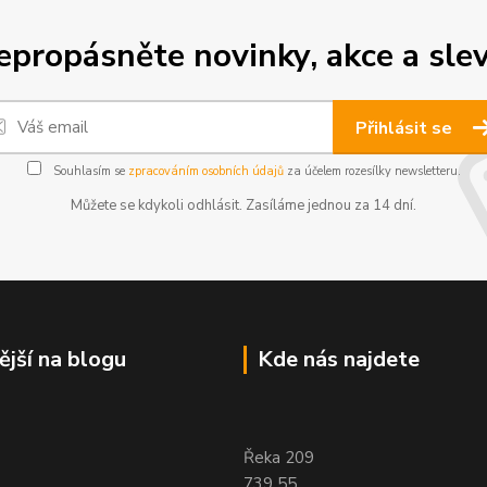
epropásněte novinky, akce a slev
Přihlásit se
Souhlasím se
zpracováním osobních údajů
za účelem rozesílky newsletteru.
Můžete se kdykoli odhlásit. Zasíláme jednou za 14 dní.
ější na blogu
Kde nás najdete
Řeka 209
739 55