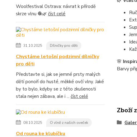
🌿
Vlast
Woolfestival Ostrava: návrat k přírodě
Ruč
skrze vlnu 🧶🌿
číst celé
Ext
Sup
Jem
Ide
31.10.2025
Dílničky pro děti
Kaž
Chystáme letošní podzimní dílničky
🌸
Inspir
pro děti
Barvy při
Představte si, jak se jemné prsty malých
dětí ponoří do husté, měkké ovčí vlny. Jaké
by to bylo, kdyby se z této zkušenosti
stala nejen zábava, ale i ...
číst celé
Zboží 
Galer
08.10.2025
O vlně z našich oveček
Od rouna ke klubíčku