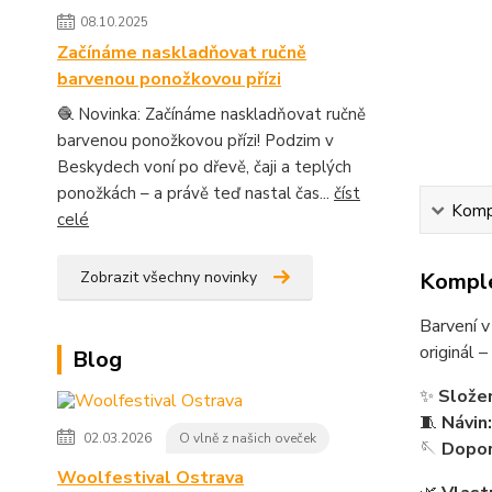
08.10.2025
Začínáme naskladňovat ručně
barvenou ponožkovou přízi
🧶 Novinka: Začínáme naskladňovat ručně
barvenou ponožkovou přízi! Podzim v
Beskydech voní po dřevě, čaji a teplých
ponožkách – a právě teď nastal čas...
číst
Kompl
celé
Komple
Zobrazit všechny novinky
Barvení 
originál 
Blog
✨
Složen
🧵
Návin:
02.03.2026
O vlně z našich oveček
🪡
Dopor
Woolfestival Ostrava