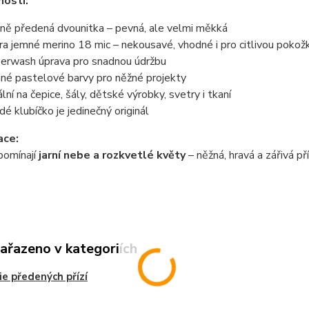
nosti:
ně předená dvounitka – pevná, ale velmi měkká
ra jemné merino 18 mic – nekousavé, vhodné i pro citlivou pokož
erwash úprava pro snadnou údržbu
né pastelové barvy pro něžné projekty
ální na čepice, šály, dětské výrobky, svetry i tkaní
dé klubíčko je jedinečný originál
ace:
pomínají
jarní nebe a rozkvetlé květy
– něžná, hravá a zářivá př
zařazeno v kategoriích
ie předených přízí