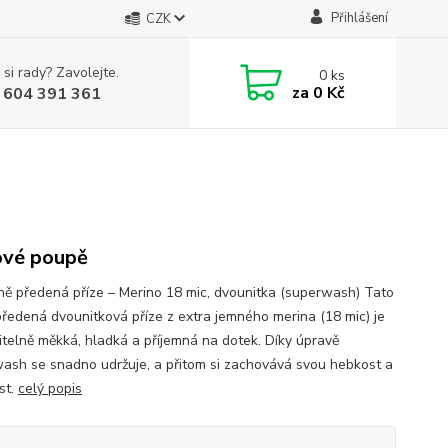
Přihlášení
CZK
 si rady? Zavolejte.
0
ks
za
0 Kč
 604 391 361
vé poupě
ně předená příze – Merino 18 mic, dvounitka (superwash) Tato
předená dvounitková příze z extra jemného merina (18 mic) je
itelně měkká, hladká a příjemná na dotek. Díky úpravě
ash se snadno udržuje, a přitom si zachovává svou hebkost a
st.
celý popis