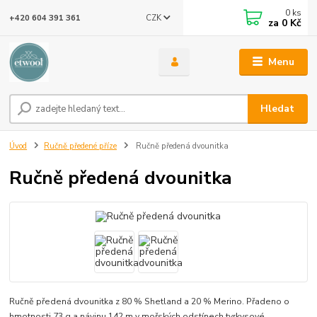
0
ks
CZK
+420 604 391 361
za
0 Kč
Menu
Hledat
Úvod
Ručně předené příze
Ručně předená dvounitka
Ručně předená dvounitka
Ručně předená dvounitka z 80 % Shetland a 20 % Merino. Přadeno o
hmotnosti 73 g a návinu 142 m v mořských odstínech tyrkysové,