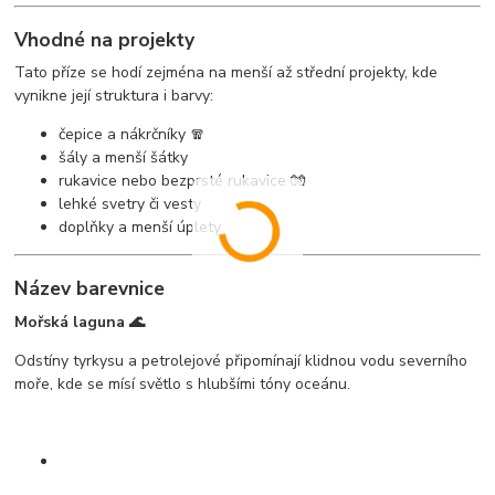
Vhodné na projekty
Tato příze se hodí zejména na menší až střední projekty, kde
vynikne její struktura i barvy:
čepice a nákrčníky 🧣
šály a menší šátky
rukavice nebo bezprsté rukavice 🧤
lehké svetry či vesty
doplňky a menší úplety
Název barevnice
Mořská laguna 🌊
Odstíny tyrkysu a petrolejové připomínají klidnou vodu severního
moře, kde se mísí světlo s hlubšími tóny oceánu.