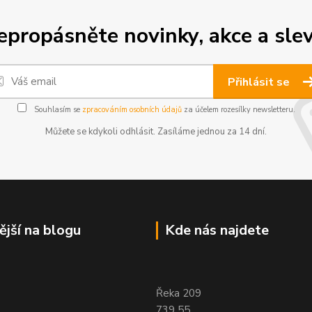
epropásněte novinky, akce a slev
Přihlásit se
Souhlasím se
zpracováním osobních údajů
za účelem rozesílky newsletteru.
Můžete se kdykoli odhlásit. Zasíláme jednou za 14 dní.
ější na blogu
Kde nás najdete
Řeka 209
739 55