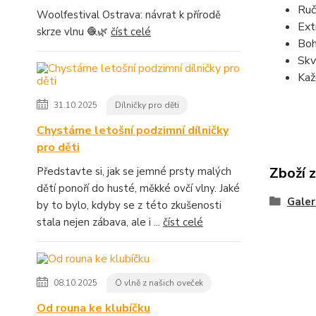
Ruč
Woolfestival Ostrava: návrat k přírodě
Ext
skrze vlnu 🧶🌿
číst celé
Boh
Skv
Kaž
31.10.2025
Dílničky pro děti
Chystáme letošní podzimní dílničky
pro děti
Zboží 
Představte si, jak se jemné prsty malých
dětí ponoří do husté, měkké ovčí vlny. Jaké
Galer
by to bylo, kdyby se z této zkušenosti
stala nejen zábava, ale i ...
číst celé
08.10.2025
O vlně z našich oveček
Od rouna ke klubíčku