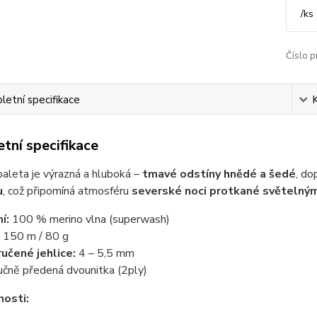
/
ks
Číslo p
etní specifikace
tní specifikace
aleta je výrazná a hluboká –
tmavé odstíny hnědé a šedé
, d
u
, což připomíná atmosféru
severské noci protkané světelný
í:
100 % merino vlna (superwash)
150 m / 80 g
učené jehlice:
4 – 5,5 mm
učně předená dvounitka (2ply)
nosti: