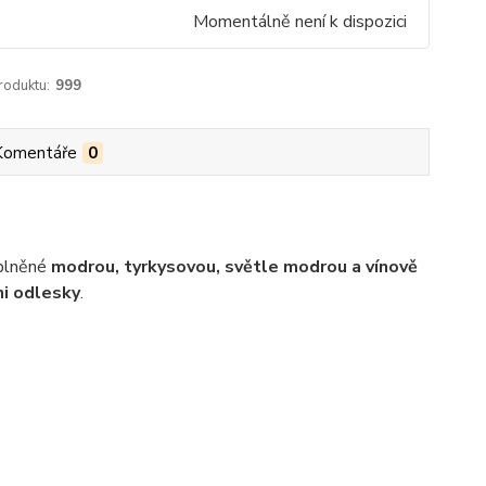
Momentálně není k dispozici
roduktu:
999
Komentáře
0
oplněné
modrou, tyrkysovou, světle modrou a vínově
mi odlesky
.