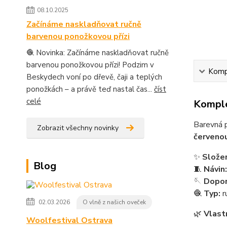
08.10.2025
Začínáme naskladňovat ručně
barvenou ponožkovou přízi
🧶 Novinka: Začínáme naskladňovat ručně
barvenou ponožkovou přízi! Podzim v
Kompl
Beskydech voní po dřevě, čaji a teplých
ponožkách – a právě teď nastal čas...
číst
celé
Komple
Barevná p
Zobrazit všechny novinky
červeno
✨
Složen
Blog
🧵
Návin:
🪡
Dopor
🧶
Typ:
r
02.03.2026
O vlně z našich oveček
🌿
Vlast
Woolfestival Ostrava