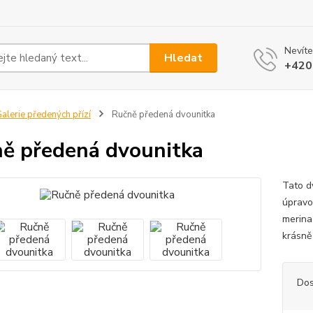
Nevíte
Hledat
+420
alerie předených přízí
Ručně předená dvounitka
ě předená dvounitka
Tato d
úpravo
merina
krásně
Dos