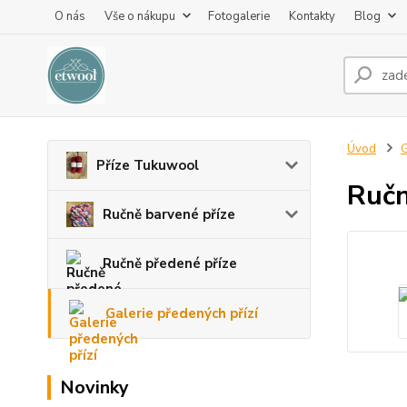
O nás
Vše o nákupu
Fotogalerie
Kontakty
Blog
Úvod
G
Příze Tukuwool
Ručn
Ručně barvené příze
Ručně předené příze
Galerie předených přízí
Novinky