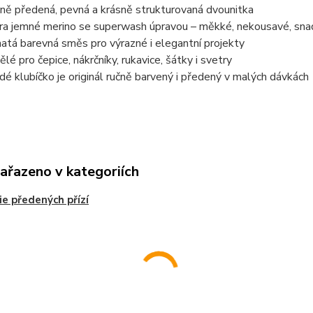
ně předená, pevná a krásně strukturovaná dvounitka
ra jemné merino se superwash úpravou – měkké, nekousavé, sna
atá barevná směs pro výrazné i elegantní projekty
ělé pro čepice, nákrčníky, rukavice, šátky i svetry
dé klubíčko je originál ručně barvený i předený v malých dávkách
zařazeno v kategoriích
ie předených přízí