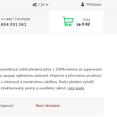
Přihlášení
CZK
 si rady? Zavolejte.
0
ks
za
0 Kč
 604 391 361
vounitková ručně předená příze z 100% merina se superwash
u spojuje výjimečnou jemnost, hřejivost a přirozenou pružnost
 s odolností a nenáročnou údržbou. Ruční předení vytváří
 strukturovaný, pevný a vyvážený zákrut.
celý popis
tupnost
Není skladem