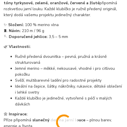
tóny tyrkysové, zelené, oranžové, červené a žluté
připomíná
rozkvetlou jarní louku. Každé klubíčko je ručně předený originál,
který dodá vašemu projektu jedinečný charakter.
✨
Složení:
100 % merino vlna
🧵
Návin:
210 m / 96 g
🪡
Doporučené jehlice:
3,5 – 5 mm
🌿
Vlastnosti:
Ručně předená dvounitka – pevná, pružná a krásně
strukturovaná
Jemné merino – měkké, nekousavé, vhodné i pro citlivou
pokožku
Svěží, multibarevné ladění pro radostné projekty
Ideální na čepice, šátky, nákrčníky, rukavice, dětské oblečení
i lehké svetry
Každé klubíčko je jedinečné, vytvořené s péčí v malých
dávkách
🌼
Inspirace:
Příze připomíná
slunečný den na jarní louce
– plnou barev,
energie a života.