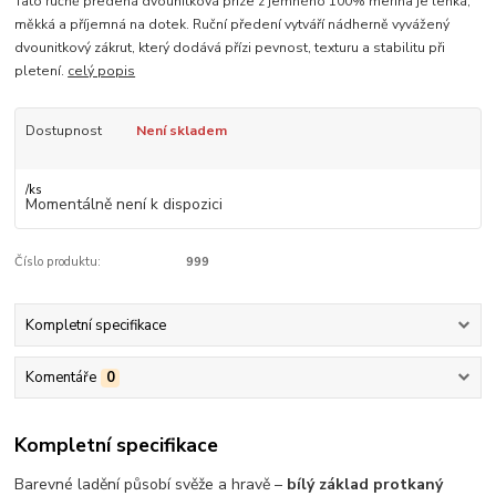
Tato ručně předená dvounitková příze z jemného 100% merina je lehká,
měkká a příjemná na dotek. Ruční předení vytváří nádherně vyvážený
dvounitkový zákrut, který dodává přízi pevnost, texturu a stabilitu při
pletení.
celý popis
Dostupnost
Není skladem
/
ks
Momentálně není k dispozici
Číslo produktu:
999
Kompletní specifikace
Komentáře
0
Kompletní specifikace
Barevné ladění působí svěže a hravě –
bílý základ protkaný