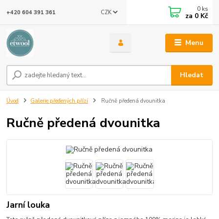
0
ks
CZK
+420 604 391 361
za
0 Kč
Menu
Hledat
Úvod
Galerie předených přízí
Ručně předená dvounitka
Ručně předená dvounitka
Jarní louka