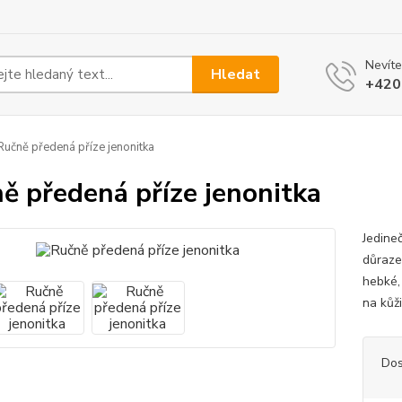
Nevíte
Hledat
+420
učně předená příze jenonitka
ě předená příze jenonitka
Jedine
důraze
hebké, 
na kůž
Dos