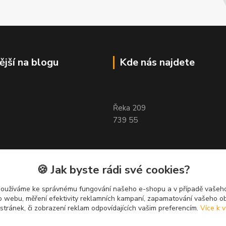
ější na blogu
Kde nás najdete
Řeka 209
739 55
🍪 Jak byste rádi své cookies?
používáme ke správnému fungování našeho e-shopu a v případě vašeho
k o webu, měření efektivity reklamních kampaní, zapamatování vašeho o
 stránek, či zobrazení reklam odpovídajících vašim preferencím.
Více k v