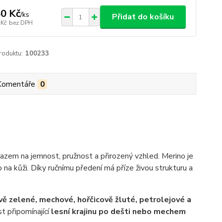
0 Kč
/
ks
Přidat do košíku
 Kč
bez DPH
roduktu:
100233
Komentáře
0
razem na jemnost, pružnost a přirozený vzhled. Merino je
o na kůži. Díky ručnímu předení má příze živou strukturu a
vě zelené, mechové, hořčicově žluté, petrolejové a
t připomínající
lesní krajinu po dešti nebo mechem