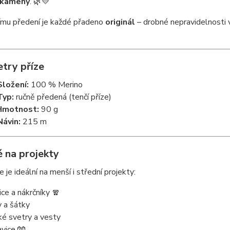
 kameny
. 🌿💛
ímu předení je každé přadeno
originál
– drobné nepravidelnosti 
try příze
Složení:
100 % Merino
Typ:
ručně předená (tenčí příze)
Hmotnost:
90 g
Návin:
215 m
 na projekty
 je ideální na menší i střední projekty:
ice a nákrčníky 🧣
y a šátky
ké svetry a vesty
avice 🧤