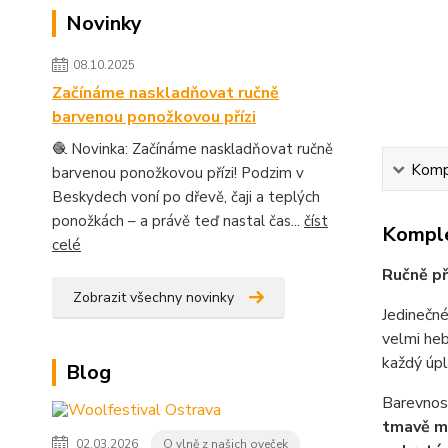
Novinky
08.10.2025
Začínáme naskladňovat ručně
barvenou ponožkovou přízi
🧶 Novinka: Začínáme naskladňovat ručně
Kompl
barvenou ponožkovou přízi! Podzim v
Beskydech voní po dřevě, čaji a teplých
ponožkách – a právě teď nastal čas...
číst
Komple
celé
Ručně př
Zobrazit všechny novinky
Jedinečn
velmi heb
každý úpl
Blog
Barevnost
tmavě m
02.03.2026
O vlně z našich oveček