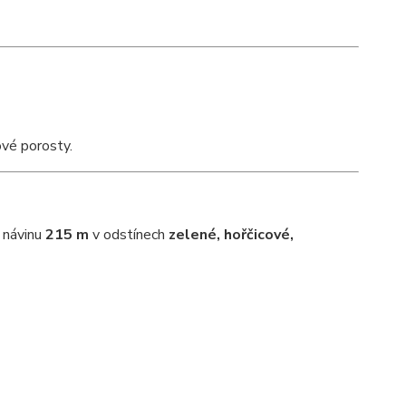
ové porosty.
 návinu
215 m
v odstínech
zelené, hořčicové,