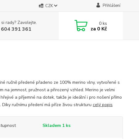
Přihlášení
CZK
 si rady? Zavolejte.
0
ks
za
0 Kč
 604 391 361
čné ručně předené přadeno ze 100% merino vlny, vytvořené s
m na jemnost, pružnost a přirozený vzhled. Merino je velmi
hřejivé a příjemné na dotek, takže je ideální i pro nošení přímo
i. Díky ručnímu předení má příze živou strukturu
celý popis
tupnost
Skladem 1 ks