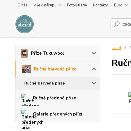
O nás
Vše o nákupu
Fotogalerie
Kontakty
Blog
Úvod
R
Příze Tukuwool
Ručn
Ručně barvené příze
Ručně barvená příze
Ručně předené příze
Galerie předených přízí