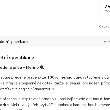
75
750
Číslo p
etní specifikace
tní specifikace
edená příze – Merino 🧶
é ručně předené přadeno ze
100% merino vlny
, vytvořené s dů
ké, hřejivé a příjemné na dotek, takže je ideální i pro nošení přím
et získává originální charakter. ✨
 přadena je inspirovaná přírodou – prolínají se zde odstíny
olivo
odré
. Melírovaný efekt vytváří hlubokou a harmonickou barevnos