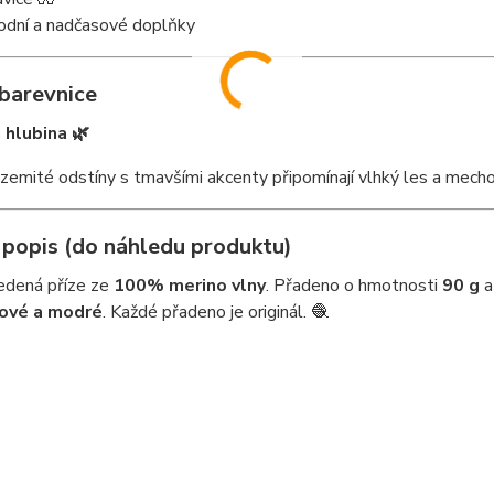
rodní a nadčasové doplňky
barevnice
hlubina 🌿
zemité odstíny s tmavšími akcenty připomínají vlhký les a mech
 popis (do náhledu produktu)
edená příze ze
100% merino vlny
. Přadeno o hmotnosti
90 g
a
jové a modré
. Každé přadeno je originál. 🧶