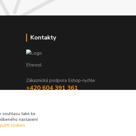
Kontakty
Etwool
Zákaznická podpora Eshop-rychle
+420 604 391 361
info@etwool.cz
 souhlasu také ke
blíbeného nastavení
yužití cookies