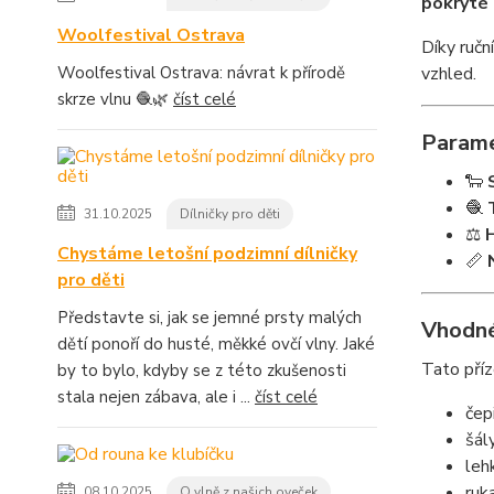
pokryté
Woolfestival Ostrava
Díky ručn
vzhled.
Woolfestival Ostrava: návrat k přírodě
skrze vlnu 🧶🌿
číst celé
Parame
🐑
🧶
31.10.2025
Dílničky pro děti
⚖️
Chystáme letošní podzimní dílničky
📏
pro děti
Představte si, jak se jemné prsty malých
Vhodné
dětí ponoří do husté, měkké ovčí vlny. Jaké
Tato příze
by to bylo, kdyby se z této zkušenosti
stala nejen zábava, ale i ...
číst celé
čep
šál
leh
ruk
08.10.2025
O vlně z našich oveček