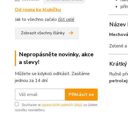
pří
Od rouna ke klubíčku
Jak to všechno začalo
číst celé
Název 
Zobrazit všechny články
Mechová 
Zelené a 
Nepropásněte novinky, akce
a slevy!
Krátký
Můžete se kdykoli odhlásit. Zasíláme
Ručně př
jednou za 14 dní.
petrole
Přihlásit se
Souhlasím se
zpracováním osobních údajů
za účelem
rozesílky newsletteru.