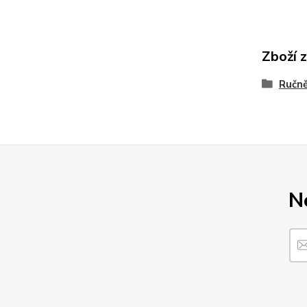
Zboží 
Ručně
N