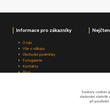
Informace pro zákazníky
Nejčten
O nás
Vše o nákupu
Obchodní podmínky
Fotogalerie
Kontakty
Blog
Soubory cookies 
sledování statisti
při používání