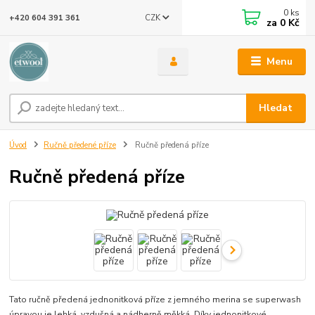
0
ks
CZK
+420 604 391 361
za
0 Kč
Menu
Hledat
Úvod
Ručně předené příze
Ručně předená příze
Ručně předená příze
Tato ručně předená jednonitková příze z jemného merina se superwash
úpravou je lehká, vzdušná a nádherně měkká. Díky jednonitkové