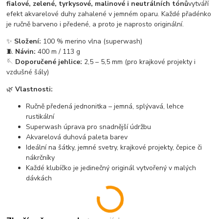
fialové, zelené, tyrkysové, malinové i neutrálních tónů
vytváří
efekt akvarelové duhy zahalené v jemném oparu. Každé přadénko
je ručně barveno i předené, a proto je naprosto originální.
✨
Složení:
100 % merino vlna (superwash)
🧵
Návin:
400 m / 113 g
🪡
Doporučené jehlice:
2,5 – 5,5 mm (pro krajkové projekty i
vzdušné šály)
🌿
Vlastnosti:
Ručně předená jednonitka – jemná, splývavá, lehce
rustikální
Superwash úprava pro snadnější údržbu
Akvarelová duhová paleta barev
Ideální na šátky, jemné svetry, krajkové projekty, čepice či
nákrčníky
Každé klubíčko je jedinečný originál vytvořený v malých
dávkách