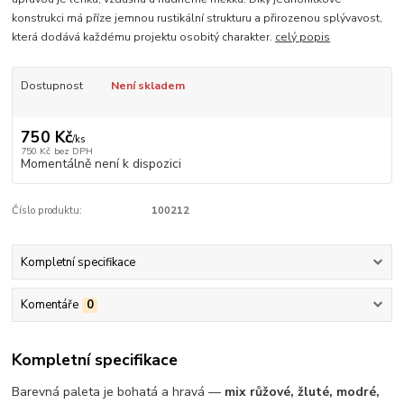
konstrukci má příze jemnou rustikální strukturu a přirozenou splývavost,
která dodává každému projektu osobitý charakter.
celý popis
Dostupnost
Není skladem
750 Kč
/
ks
750 Kč
bez DPH
Momentálně není k dispozici
Číslo produktu:
100212
Kompletní specifikace
Komentáře
0
Kompletní specifikace
Barevná paleta je bohatá a hravá —
mix růžové, žluté, modré,