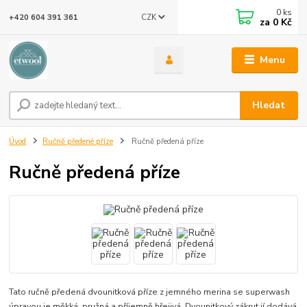
0
ks
CZK
+420 604 391 361
za
0 Kč
Menu
Hledat
Úvod
Ručně předené příze
Ručně předená příze
Ručně předená příze
Tato ručně předená dvounitková příze z jemného merina se superwash
úpravou je měkká, pružná a příjemně hřejivá. Dvounitkový zákrut jí dodává