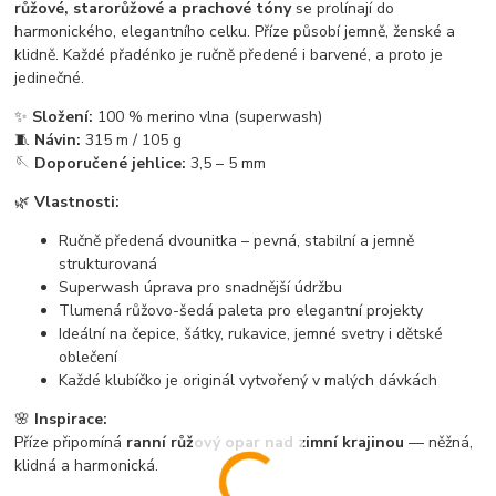
růžové, starorůžové a prachové tóny
se prolínají do
harmonického, elegantního celku. Příze působí jemně, ženské a
klidně. Každé přadénko je ručně předené i barvené, a proto je
jedinečné.
✨
Složení:
100 % merino vlna (superwash)
🧵
Návin:
315 m / 105 g
🪡
Doporučené jehlice:
3,5 – 5 mm
🌿
Vlastnosti:
Ručně předená dvounitka – pevná, stabilní a jemně
strukturovaná
Superwash úprava pro snadnější údržbu
Tlumená růžovo-šedá paleta pro elegantní projekty
Ideální na čepice, šátky, rukavice, jemné svetry i dětské
oblečení
Každé klubíčko je originál vytvořený v malých dávkách
🌸
Inspirace:
Příze připomíná
ranní růžový opar nad zimní krajinou
— něžná,
klidná a harmonická.