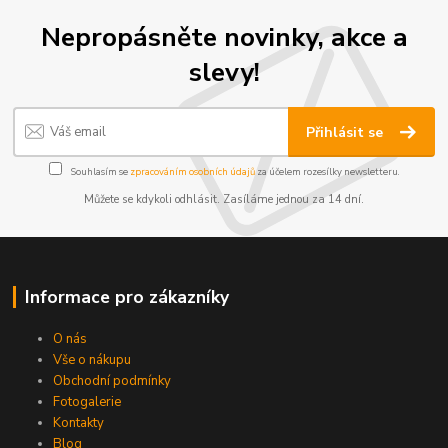
Nepropásněte novinky, akce a
slevy!
Přihlásit se
Souhlasím se
zpracováním osobních údajů
za účelem rozesílky newsletteru.
Můžete se kdykoli odhlásit. Zasíláme jednou za 14 dní.
Informace pro zákazníky
O nás
Vše o nákupu
Obchodní podmínky
Fotogalerie
Kontakty
Blog