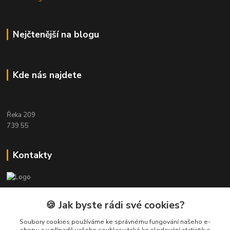
Nejčtenější na blogu
Kde nás najdete
Řeka 209
739 55
Kontakty
Etwool
🍪 Jak byste rádi své cookies?
Zákaznická podpora Eshop-rychle
Soubory cookies používáme ke správnému fungování našeho e-
+420 604 391 361