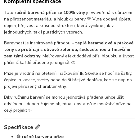
Kompletní specifikace
Tato
ručně barvená příze ze 100% vlny
je vytvořená s důrazem
na přirozenost materiálu a hloubku barev 💛 Vlna dodává úpletu
objem, hřejivost a krásnou strukturu, která vynikne jak v
jednoduchých, tak i plastických vzorech.
Barevnost je inspirovaná přírodou –
teplé karamelové a pískové
tóny se prolínají s olivově zelenou, šedozelenou a tmavšími
zemitými odstíny
. Melírovaný efekt dodává přízi hloubku a živost,
přičemž každé přadeno je originál 🎨
Příze je vhodná na pletení i háčkování 🧵 Skvěle se hodí na šátky,
čepice, rukavice, svetry nebo další hřejivé doplňky, kde se naplno
projeví přirozený charakter vlny.
Díky ručnímu barvení se mohou jednotlivá přadena lehce lišit
odstínem – doporučujeme objednat dostatečné množství příze na
celý projekt ✨
Specifikace 📏
🧶
ručně barvená příze