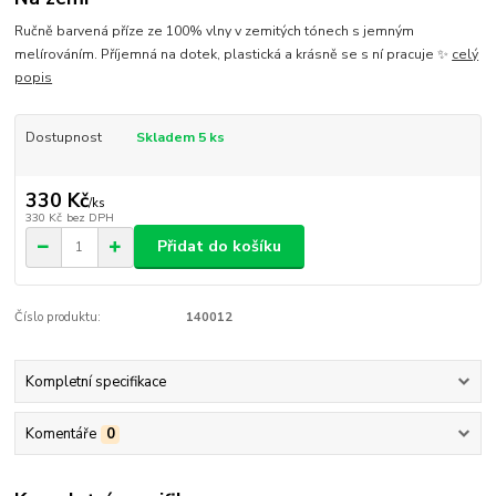
Ručně barvená příze ze 100% vlny v zemitých tónech s jemným
melírováním. Příjemná na dotek, plastická a krásně se s ní pracuje ✨
celý
popis
Dostupnost
Skladem 5 ks
330 Kč
/
ks
330 Kč
bez DPH
Přidat do košíku
Číslo produktu:
140012
Kompletní specifikace
Komentáře
0