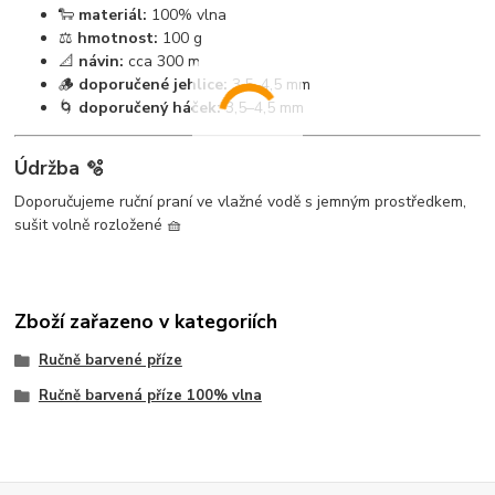
🐑
materiál:
100% vlna
⚖️
hmotnost:
100 g
📐
návin:
cca 300 m
🪵
doporučené jehlice:
3,5–4,5 mm
🌀
doporučený háček:
3,5–4,5 mm
Údržba 🫧
Doporučujeme ruční praní ve vlažné vodě s jemným prostředkem,
sušit volně rozložené 🧺
Zboží zařazeno v kategoriích
Ručně barvené příze
Ručně barvená příze 100% vlna