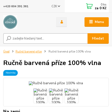
0
ks
CZK
+420 604 391 361
za
0 Kč
Menu
Hledat
Úvod
Ručně barvené příze
Ručně barvená příze 100% vlna
Ručně barvená příze 100% vlna
Novinka
Na zemi