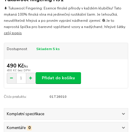
🌲 Tukuwool Fingering: Esence finské přírody v každém klubíčku! Tato
mykaná 100% finská vlna má jedinečný rustikální šarm. Je lehoučká,
neuvěřitelně hřejivá a po prvním vyprání nádherně zjemní. 🧶 Je to
naprostá špička pro barevné vyplétané vzory a nadýchané, hřejivé šátky.
celý popis
Dostupnost
Skladem 5 ks
490 Kč
/
ks
490 Kč
bez DPH
Přidat do košíku
Číslo produktu:
01T26010
Kompletní specifikace
Komentáře
0