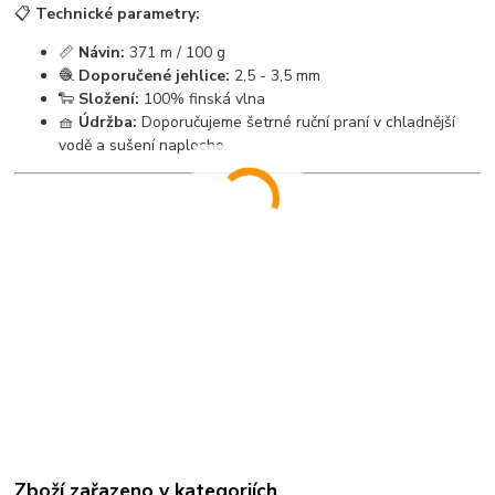
📋
Technické parametry:
📏
Návin:
371 m / 100 g
🧶
Doporučené jehlice:
2,5 - 3,5 mm
🐑
Složení:
100% finská vlna
🧺
Údržba:
Doporučujeme šetrné ruční praní v chladnější
vodě a sušení naplocho.
Zboží zařazeno v kategoriích