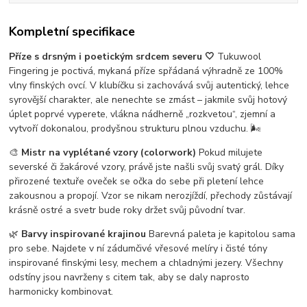
Kompletní specifikace
Příze s drsným i poetickým srdcem severu 🤍
Tukuwool
Fingering je poctivá, mykaná příze spřádaná výhradně ze 100%
vlny finských ovcí. V klubíčku si zachovává svůj autentický, lehce
syrovější charakter, ale nenechte se zmást – jakmile svůj hotový
úplet poprvé vyperete, vlákna nádherně „rozkvetou“, zjemní a
vytvoří dokonalou, prodyšnou strukturu plnou vzduchu. 🌬️
🎨
Mistr na vyplétané vzory (colorwork)
Pokud milujete
severské či žakárové vzory, právě jste našli svůj svatý grál. Díky
přirozené textuře oveček se očka do sebe při pletení lehce
zakousnou a propojí. Vzor se nikam nerozjíždí, přechody zůstávají
krásně ostré a svetr bude roky držet svůj původní tvar.
🌿
Barvy inspirované krajinou
Barevná paleta je kapitolou sama
pro sebe. Najdete v ní zádumčivé vřesové melíry i čisté tóny
inspirované finskými lesy, mechem a chladnými jezery. Všechny
odstíny jsou navrženy s citem tak, aby se daly naprosto
harmonicky kombinovat.