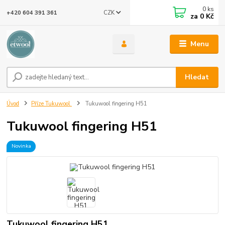
0
ks
CZK
+420 604 391 361
za
0 Kč
Menu
Hledat
Úvod
Příze Tukuwool
Tukuwool fingering H51
Tukuwool fingering H51
Novinka
Tukuwool fingering H51