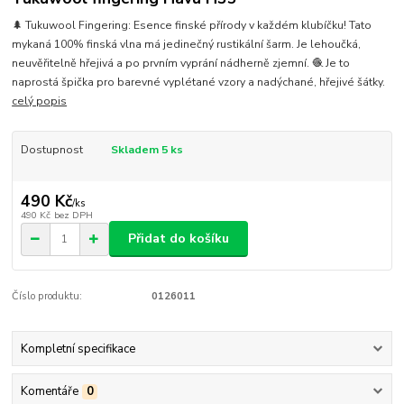
🌲 Tukuwool Fingering: Esence finské přírody v každém klubíčku! Tato
mykaná 100% finská vlna má jedinečný rustikální šarm. Je lehoučká,
neuvěřitelně hřejivá a po prvním vyprání nádherně zjemní. 🧶 Je to
naprostá špička pro barevné vyplétané vzory a nadýchané, hřejivé šátky.
celý popis
Dostupnost
Skladem 5 ks
490 Kč
/
ks
490 Kč
bez DPH
Přidat do košíku
Číslo produktu:
0126011
Kompletní specifikace
Komentáře
0