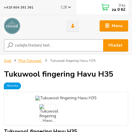
0
ks
CZK
+420 604 391 361
za
0 Kč
Menu
Hledat
Úvod
Příze Tukuwool
Tukuwool fingering Havu H35
Tukuwool fingering Havu H35
Novinka
Tukuwool fingering Havu H35