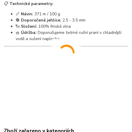
📋
Technické parametry:
📏
Návin:
371 m / 100 g
🧶
Doporučené jehlice:
2,5 - 3,5 mm
🐑
Složení:
100% finská vlna
🧺
Údržba:
Doporučujeme šetrné ruční praní v chladnější
vodě a sušení naplocho.
Zboží zařazeno v kategoriích