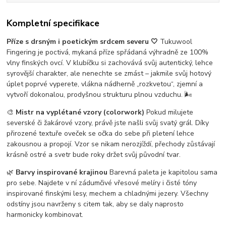
Kompletní specifikace
Příze s drsným i poetickým srdcem severu 🤍
Tukuwool
Fingering je poctivá, mykaná příze spřádaná výhradně ze 100%
vlny finských ovcí. V klubíčku si zachovává svůj autentický, lehce
syrovější charakter, ale nenechte se zmást – jakmile svůj hotový
úplet poprvé vyperete, vlákna nádherně „rozkvetou“, zjemní a
vytvoří dokonalou, prodyšnou strukturu plnou vzduchu. 🌬️
🎨
Mistr na vyplétané vzory (colorwork)
Pokud milujete
severské či žakárové vzory, právě jste našli svůj svatý grál. Díky
přirozené textuře oveček se očka do sebe při pletení lehce
zakousnou a propojí. Vzor se nikam nerozjíždí, přechody zůstávají
krásně ostré a svetr bude roky držet svůj původní tvar.
🌿
Barvy inspirované krajinou
Barevná paleta je kapitolou sama
pro sebe. Najdete v ní zádumčivé vřesové melíry i čisté tóny
inspirované finskými lesy, mechem a chladnými jezery. Všechny
odstíny jsou navrženy s citem tak, aby se daly naprosto
harmonicky kombinovat.