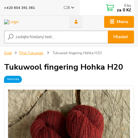
0
ks
CZK
+420 604 391 361
za
0 Kč
Menu
Hledat
Úvod
Příze Tukuwool
Tukuwool fingering Hohka H20
Tukuwool fingering Hohka H20
Novinka