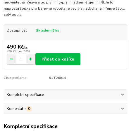
neuvěřitelně hřejivá a po prvním vyprání nádherně zjemní. 🧶 Je to
naprostá špička pro barevné vyplétané vzory a nadýchané, hřejivé šátky.
celý popis
Dostupnost
Skladem 5 ks
490 Kč
/
ks
490 Kč
bez DPH
Přidat do košíku
Číslo produktu:
01T26014
Kompletní specifikace
Komentáře
0
Kompletní specifikace