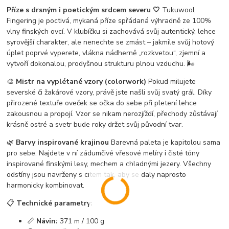
Příze s drsným i poetickým srdcem severu 🤍
Tukuwool
Fingering je poctivá, mykaná příze spřádaná výhradně ze 100%
vlny finských ovcí. V klubíčku si zachovává svůj autentický, lehce
syrovější charakter, ale nenechte se zmást – jakmile svůj hotový
úplet poprvé vyperete, vlákna nádherně „rozkvetou“, zjemní a
vytvoří dokonalou, prodyšnou strukturu plnou vzduchu. 🌬️
🎨
Mistr na vyplétané vzory (colorwork)
Pokud milujete
severské či žakárové vzory, právě jste našli svůj svatý grál. Díky
přirozené textuře oveček se očka do sebe při pletení lehce
zakousnou a propojí. Vzor se nikam nerozjíždí, přechody zůstávají
krásně ostré a svetr bude roky držet svůj původní tvar.
🌿
Barvy inspirované krajinou
Barevná paleta je kapitolou sama
pro sebe. Najdete v ní zádumčivé vřesové melíry i čisté tóny
inspirované finskými lesy, mechem a chladnými jezery. Všechny
odstíny jsou navrženy s citem tak, aby se daly naprosto
harmonicky kombinovat.
📋
Technické parametry:
📏
Návin:
371 m / 100 g