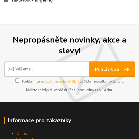
Tukuwool - fingering
Nepropásněte novinky, akce a
slevy!
Přihlásit se
Souhlasím se
zpracováním osobních údajů
za účelem rozesílky newsletteru.
Můžete se kdykoli odhlásit. Zasíláme jednou za 14 dní.
Informace pro zákazníky
O nás