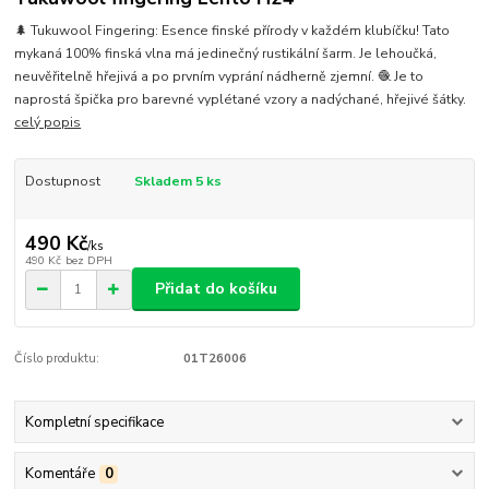
🌲 Tukuwool Fingering: Esence finské přírody v každém klubíčku! Tato
mykaná 100% finská vlna má jedinečný rustikální šarm. Je lehoučká,
neuvěřitelně hřejivá a po prvním vyprání nádherně zjemní. 🧶 Je to
naprostá špička pro barevné vyplétané vzory a nadýchané, hřejivé šátky.
celý popis
Dostupnost
Skladem 5 ks
490 Kč
/
ks
490 Kč
bez DPH
Přidat do košíku
Číslo produktu:
01T26006
Kompletní specifikace
Komentáře
0