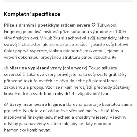
Kompletní specifikace
Příze s drsným i poetickým srdcem severu 🤍
Tukuwool
Fingering je poctivá, mykaná příze spřádaná výhradně ze 100%
vlny finských ovcí. V klubíčku si zachovává svůj autentický, lehce
syrovější charakter, ale nenechte se zmást – jakmile svůj hotový
úplet poprvé vyperete, vlákna nádherně „rozkvetou“, zjemní a
vytvoří dokonalou, prodyšnou strukturu plnou vzduchu. 🌬️
🎨
Mistr na vyplétané vzory (colorwork)
Pokud milujete
severské či žakárové vzory, právě jste našli svůj svatý grál. Díky
přirozené textuře oveček se očka do sebe při pletení lehce
zakousnou a propojí. Vzor se nikam nerozjíždí, přechody zůstávají
krásně ostré a svetr bude roky držet svůj původní tvar.
🌿
Barvy inspirované krajinou
Barevná paleta je kapitolou sama
pro sebe. Najdete v ní zádumčivé vřesové melíry i čisté tóny
inspirované finskými lesy, mechem a chladnými jezery. Všechny
odstíny jsou navrženy s citem tak, aby se daly naprosto
harmonicky kombinovat.