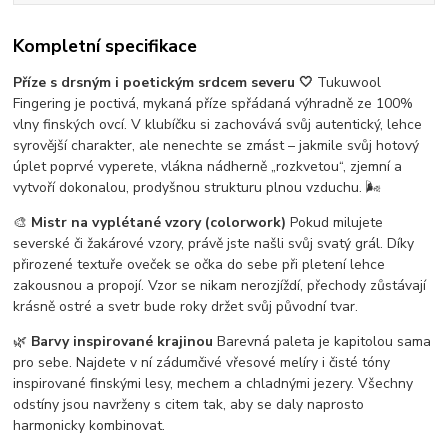
Kompletní specifikace
Příze s drsným i poetickým srdcem severu 🤍
Tukuwool
Fingering je poctivá, mykaná příze spřádaná výhradně ze 100%
vlny finských ovcí. V klubíčku si zachovává svůj autentický, lehce
syrovější charakter, ale nenechte se zmást – jakmile svůj hotový
úplet poprvé vyperete, vlákna nádherně „rozkvetou“, zjemní a
vytvoří dokonalou, prodyšnou strukturu plnou vzduchu. 🌬️
🎨
Mistr na vyplétané vzory (colorwork)
Pokud milujete
severské či žakárové vzory, právě jste našli svůj svatý grál. Díky
přirozené textuře oveček se očka do sebe při pletení lehce
zakousnou a propojí. Vzor se nikam nerozjíždí, přechody zůstávají
krásně ostré a svetr bude roky držet svůj původní tvar.
🌿
Barvy inspirované krajinou
Barevná paleta je kapitolou sama
pro sebe. Najdete v ní zádumčivé vřesové melíry i čisté tóny
inspirované finskými lesy, mechem a chladnými jezery. Všechny
odstíny jsou navrženy s citem tak, aby se daly naprosto
harmonicky kombinovat.