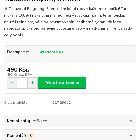
🌲 Tukuwool Fingering: Esence finské přírody v každém klubíčku! Tato
mykaná 100% finská vlna má jedinečný rustikální šarm. Je lehoučká,
neuvěřitelně hřejivá a po prvním vyprání nádherně zjemní. 🧶 Je to
naprostá špička pro barevné vyplétané vzory a nadýchané, hřejivé šátky.
celý popis
Dostupnost
Skladem 5 ks
490 Kč
/
ks
490 Kč
bez DPH
Přidat do košíku
Číslo produktu:
01T26012
Kompletní specifikace
Komentáře
0