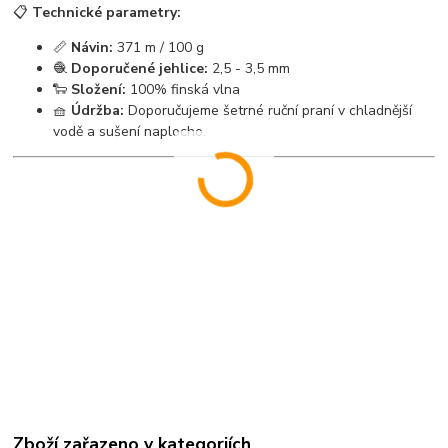
📋
Technické parametry:
📏
Návin:
371 m / 100 g
🧶
Doporučené jehlice:
2,5 - 3,5 mm
🐑
Složení:
100% finská vlna
🧺
Údržba:
Doporučujeme šetrné ruční praní v chladnější
vodě a sušení naplocho.
Zboží zařazeno v kategoriích