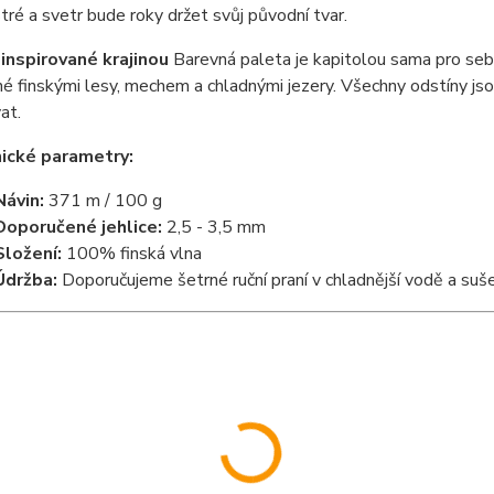
tré a svetr bude roky držet svůj původní tvar.
inspirované krajinou
Barevná paleta je kapitolou sama pro sebe
né finskými lesy, mechem a chladnými jezery. Všechny odstíny js
at.
ické parametry:
Návin:
371 m / 100 g
Doporučené jehlice:
2,5 - 3,5 mm
Složení:
100% finská vlna
Údržba:
Doporučujeme šetrné ruční praní v chladnější vodě a suše