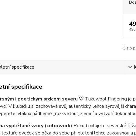
Dos
49
490
Číslo p
etní specifikace
tní specifikace
drsným i poetickým srdcem severu 🤍
Tukuwool Fingering je p
ovcí. V klubíčku si zachovává svůj autentický, lehce syrovější cha
perete, vlákna nádherně „rozkvetou“, zjemní a vytvoří dokonalou
 na vyplétané vzory (colorwork)
Pokud milujete severské či žak
 textuře oveček se očka do sebe při pletení lehce zakousnou a pr