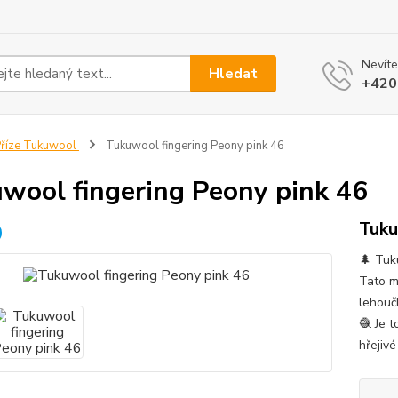
Nevíte
Hledat
+420
říze Tukuwool
Tukuwool fingering Peony pink 46
wool fingering Peony pink 46
Tuku
🌲 Tuk
Tato m
lehouč
🧶 Je 
hřejivé