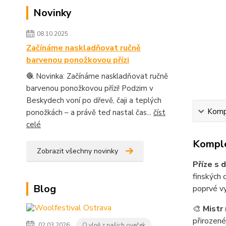
Novinky
08.10.2025
Začínáme naskladňovat ručně
barvenou ponožkovou přízi
🧶 Novinka: Začínáme naskladňovat ručně
barvenou ponožkovou přízi! Podzim v
Beskydech voní po dřevě, čaji a teplých
Kompl
ponožkách – a právě teď nastal čas...
číst
celé
Komple
Zobrazit všechny novinky
Příze s 
finských 
Blog
poprvé vy
🎨
Mistr
přirozené
02.03.2026
O vlně z našich oveček