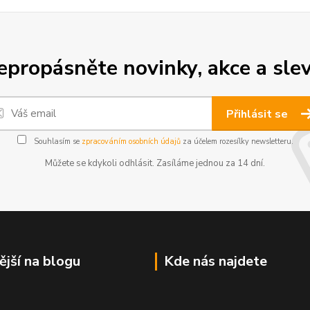
epropásněte novinky, akce a slev
Přihlásit se
Souhlasím se
zpracováním osobních údajů
za účelem rozesílky newsletteru.
Můžete se kdykoli odhlásit. Zasíláme jednou za 14 dní.
ější na blogu
Kde nás najdete