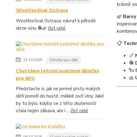
krásně os
Woolfestival Ostrava
🌿
Barvy 
Woolfestival Ostrava: návrat k přírodě
inspirova
skrze vlnu 🧶🌿
číst celé
kombinov
📋
Techn
📏
31.10.2025
Dílničky pro děti
🧶
🐑
Chystáme letošní podzimní dílničky
🧺
pro děti
Představte si, jak se jemné prsty malých
dětí ponoří do husté, měkké ovčí vlny. Jaké
by to bylo, kdyby se z této zkušenosti
stala nejen zábava, ale i ...
číst celé