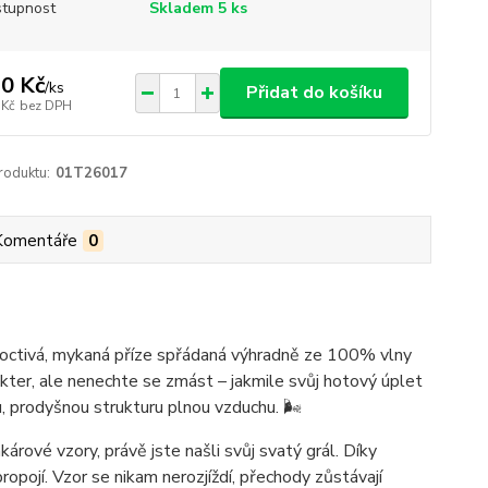
tupnost
Skladem 5 ks
0 Kč
/
ks
Přidat do košíku
 Kč
bez DPH
roduktu:
01T26017
Komentáře
0
octivá, mykaná příze spřádaná výhradně ze 100% vlny
rakter, ale nenechte se zmást – jakmile svůj hotový úplet
, prodyšnou strukturu plnou vzduchu. 🌬️
árové vzory, právě jste našli svůj svatý grál. Díky
opojí. Vzor se nikam nerozjíždí, přechody zůstávají