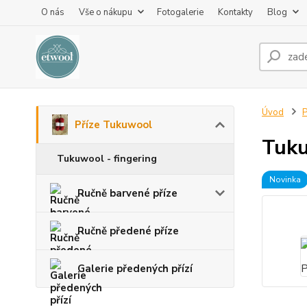
O nás
Vše o nákupu
Fotogalerie
Kontakty
Blog
Úvod
P
Příze Tukuwool
Tuku
Tukuwool - fingering
Novinka
Ručně barvené příze
Ručně předené příze
Galerie předených přízí