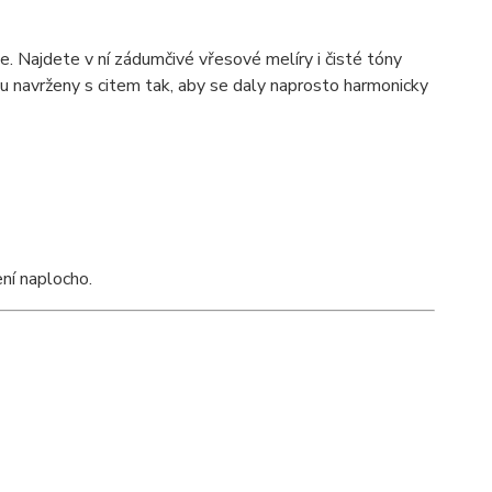
. Najdete v ní zádumčivé vřesové melíry i čisté tóny
ou navrženy s citem tak, aby se daly naprosto harmonicky
ní naplocho.