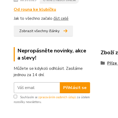
08.10.2025
O vlně z našich oveček
Od rouna ke klubíčku
Jak to všechno začalo
číst celé
Zobrazit všechny články
Nepropásněte novinky, akce
Zboží 
a slevy!
Příze
Můžete se kdykoli odhlásit. Zasíláme
jednou za 14 dní.
Přihlásit se
Souhlasím se
zpracováním osobních údajů
za účelem
rozesílky newsletteru.