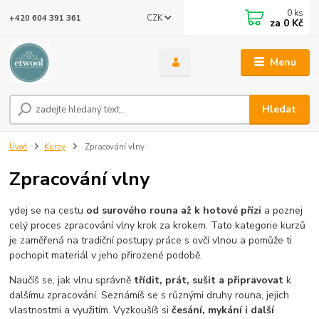
0
ks
CZK
+420 604 391 361
za
0 Kč
Menu
Hledat
Úvod
Kurzy
Zpracování vlny
Zpracování vlny
ydej se na cestu
od surového rouna až k hotové přízi
a poznej
celý proces zpracování vlny krok za krokem. Tato kategorie kurzů
je zaměřená na tradiční postupy práce s ovčí vlnou a pomůže ti
pochopit materiál v jeho přirozené podobě.
Naučíš se, jak vlnu správně
třídit, prát, sušit a připravovat
k
dalšímu zpracování. Seznámíš se s různými druhy rouna, jejich
vlastnostmi a využitím. Vyzkoušíš si
česání, mykání i další