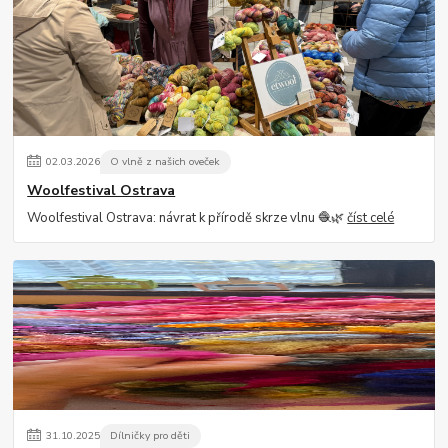
02
.
03
.
2026
O vlně z našich oveček
Woolfestival Ostrava
Woolfestival Ostrava: návrat k přírodě skrze vlnu 🧶🌿
číst celé
31
.
10
.
2025
Dílničky pro děti