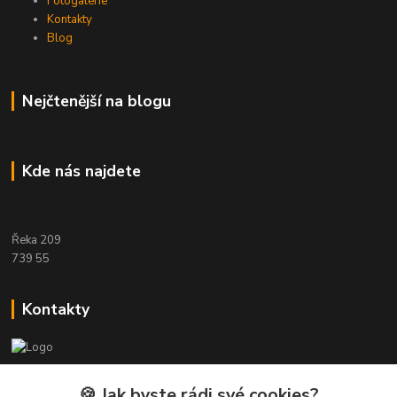
Fotogalerie
Kontakty
Blog
Nejčtenější na blogu
Kde nás najdete
Řeka 209
739 55
Kontakty
Etwool
🍪 Jak byste rádi své cookies?