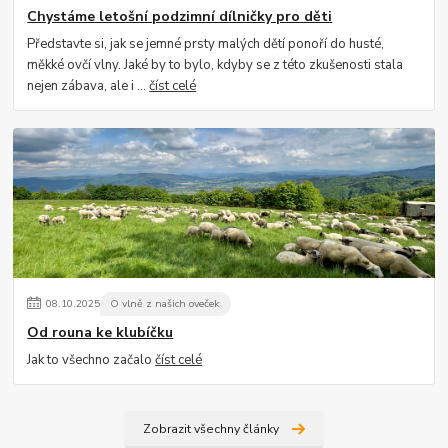
Chystáme letošní podzimní dílničky pro děti
Představte si, jak se jemné prsty malých dětí ponoří do husté,
měkké ovčí vlny. Jaké by to bylo, kdyby se z této zkušenosti stala
nejen zábava, ale i ...
číst celé
08
.
10
.
2025
O vlně z našich oveček
Od rouna ke klubíčku
Jak to všechno začalo
číst celé
Zobrazit všechny články