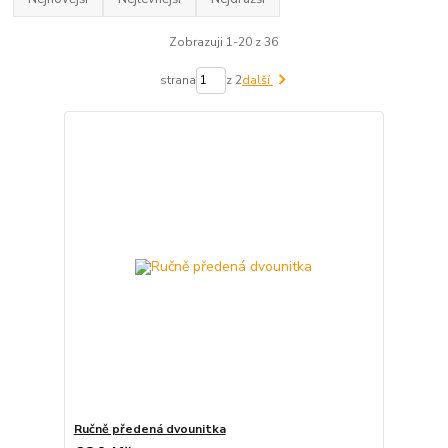
Zobrazuji 1-20 z 36
strana
z 2
další
Ručně předená dvounitka