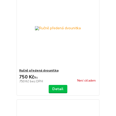
Ručně předená dvounitka
750 Kč
/
ks
Není skladem
750 Kč
bez DPH
Detail