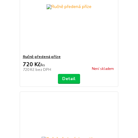
Ručně předená příze
720 Kč
/
ks
Není skladem
720 Kč
bez DPH
Detail