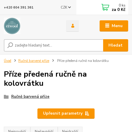
0
ks
CZK
+420 604 391 361
za
0 Kč
Menu
Hledat
Úvod
Ručně barvené příze
Příze předená ručně na kolovrátku
Příze předená ručně na
kolovrátku
Ručně barvená příze
Upřesnit parametry
Nejnovější
Nejlevnější
Nejdražší