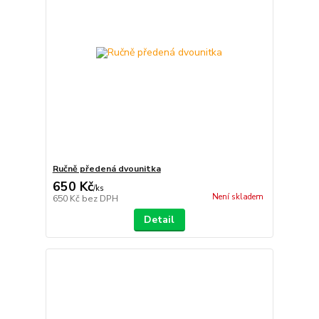
Ručně předená dvounitka
650 Kč
/
ks
Není skladem
650 Kč
bez DPH
Detail