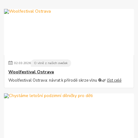
02
.
03
.
2026
O vlně z našich oveček
Woolfestival Ostrava
Woolfestival Ostrava: návrat k přírodě skrze vlnu 🧶🌿
číst celé