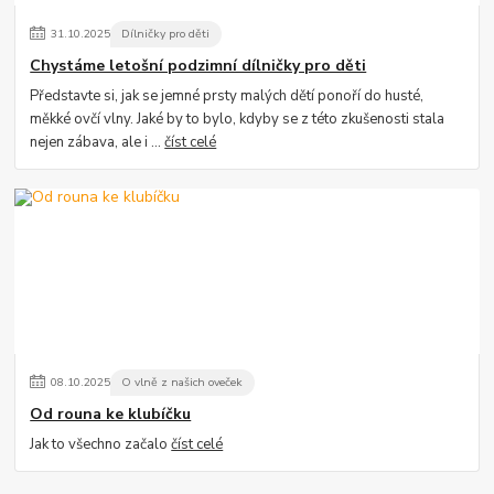
31
.
10
.
2025
Dílničky pro děti
Chystáme letošní podzimní dílničky pro děti
Představte si, jak se jemné prsty malých dětí ponoří do husté,
měkké ovčí vlny. Jaké by to bylo, kdyby se z této zkušenosti stala
nejen zábava, ale i ...
číst celé
08
.
10
.
2025
O vlně z našich oveček
Od rouna ke klubíčku
Jak to všechno začalo
číst celé