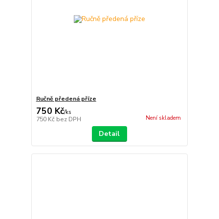
Ručně předená příze
750 Kč
/
ks
Není skladem
750 Kč
bez DPH
Detail