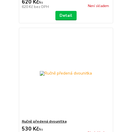
620 Kč
/
ks
Není skladem
620 Kč
bez DPH
Detail
Ručně předená dvounitka
530 Kč
/
ks