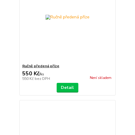
Ručně předená příze
550 Kč
/
ks
Není skladem
550 Kč
bez DPH
Detail