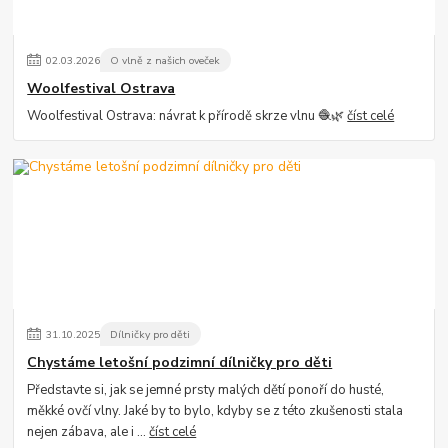
02
.
03
.
2026
O vlně z našich oveček
Woolfestival Ostrava
Woolfestival Ostrava: návrat k přírodě skrze vlnu 🧶🌿
číst celé
31
.
10
.
2025
Dílničky pro děti
Chystáme letošní podzimní dílničky pro děti
Představte si, jak se jemné prsty malých dětí ponoří do husté,
měkké ovčí vlny. Jaké by to bylo, kdyby se z této zkušenosti stala
nejen zábava, ale i ...
číst celé