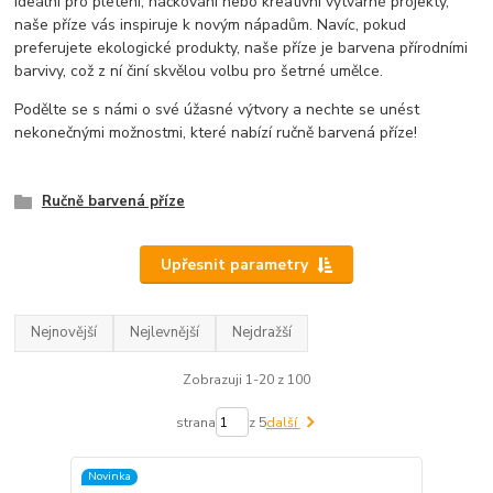
Ideální pro pletení, háčkování nebo kreativní výtvarné projekty,
naše příze vás inspiruje k novým nápadům. Navíc, pokud
preferujete ekologické produkty, naše příze je barvena přírodními
barvivy, což z ní činí skvělou volbu pro šetrné umělce.
Podělte se s námi o své úžasné výtvory a nechte se unést
nekonečnými možnostmi, které nabízí ručně barvená příze!
Ručně barvená příze
Upřesnit parametry
Nejnovější
Nejlevnější
Nejdražší
Zobrazuji 1-20 z 100
strana
z 5
další
Novinka