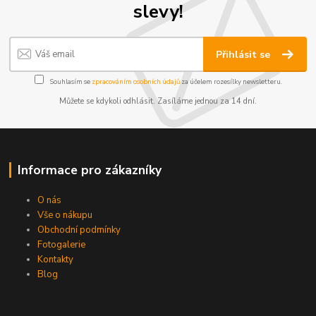
slevy!
Přihlásit se
Souhlasím se
zpracováním osobních údajů
za účelem rozesílky newsletteru.
Můžete se kdykoli odhlásit. Zasíláme jednou za 14 dní.
Informace pro zákazníky
O nás
Vše o nákupu
Obchodní podmínky
Fotogalerie
Kontakty
Blog