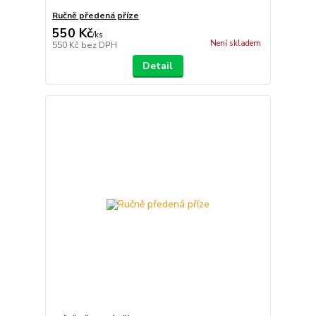
Ručně předená příze
550 Kč
/
ks
Není skladem
550 Kč
bez DPH
Detail