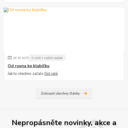
08
.
10
.
2025
O vlně z našich oveček
Od rouna ke klubíčku
Jak to všechno začalo
číst celé
Zobrazit všechny články
Nepropásněte novinky, akce a