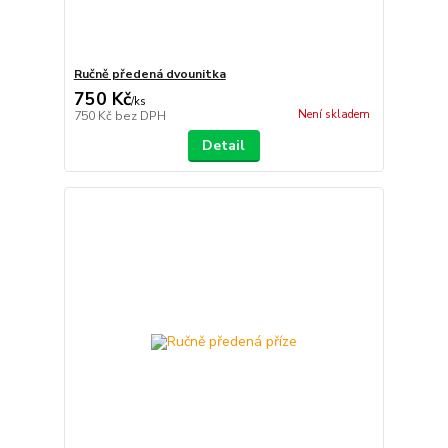
Ručně předená dvounitka
750 Kč
/
ks
Není skladem
750 Kč
bez DPH
Detail