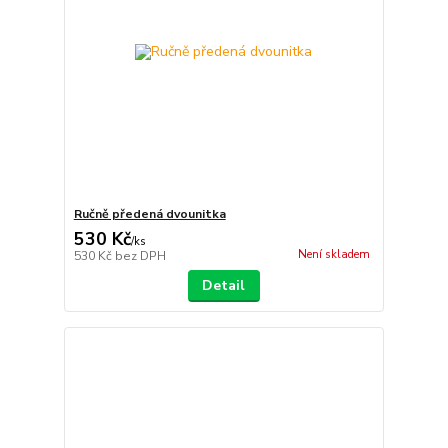
Ručně předená dvounitka
530 Kč
/
ks
Není skladem
530 Kč
bez DPH
Detail