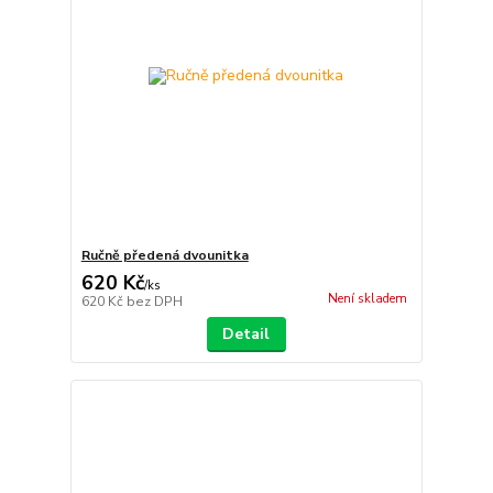
Ručně předená dvounitka
620 Kč
/
ks
Není skladem
620 Kč
bez DPH
Detail