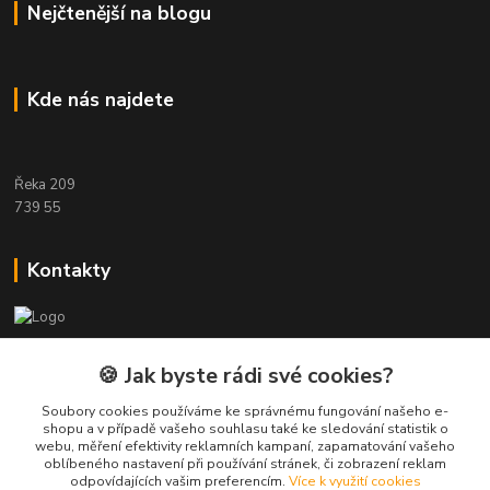
Nejčtenější na blogu
Kde nás najdete
Řeka 209
739 55
Kontakty
Etwool
🍪 Jak byste rádi své cookies?
Zákaznická podpora Eshop-rychle
Soubory cookies používáme ke správnému fungování našeho e-
+420 604 391 361
shopu a v případě vašeho souhlasu také ke sledování statistik o
webu, měření efektivity reklamních kampaní, zapamatování vašeho
oblíbeného nastavení při používání stránek, či zobrazení reklam
info@etwool.cz
odpovídajících vašim preferencím.
Více k využití cookies