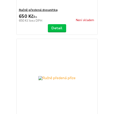
Ručně předená dvounitka
650 Kč
/
ks
Není skladem
650 Kč
bez DPH
Detail