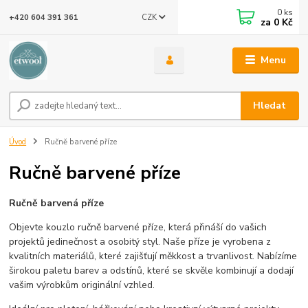
0
ks
CZK
+420 604 391 361
za
0 Kč
Menu
Hledat
Úvod
Ručně barvené příze
Ručně barvené příze
Ručně barvená příze
Objevte kouzlo ručně barvené příze, která přináší do vašich
projektů jedinečnost a osobitý styl. Naše příze je vyrobena z
kvalitních materiálů, které zajišťují měkkost a trvanlivost. Nabízíme
širokou paletu barev a odstínů, které se skvěle kombinují a dodají
vašim výrobkům originální vzhled.