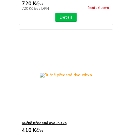
720 Kč
/
ks
Není skladem
720 Kč
bez DPH
Detail
Ručně předená dvounitka
410 Kč
/
ks