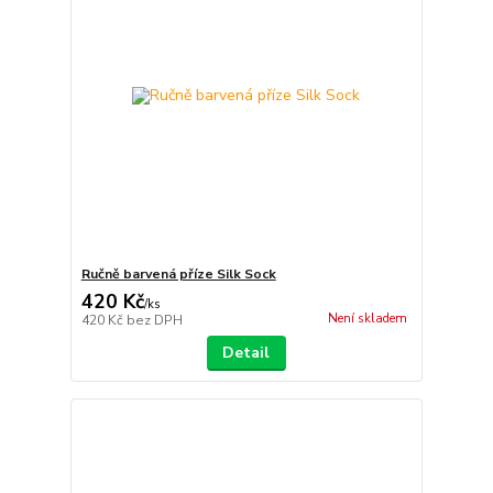
Ručně barvená příze Silk Sock
420 Kč
/
ks
Není skladem
420 Kč
bez DPH
Detail